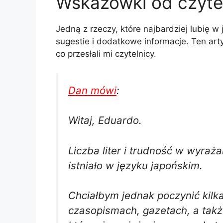
Wskazówki od czytel
Jedną z rzeczy, które najbardziej lubię w 
sugestie i dodatkowe informacje. Ten arty
co przesłali mi czytelnicy.
Dan mówi
:
Witaj, Eduardo.
Liczba liter i trudność w wyra
istniało w języku japońskim.
Chciałbym jednak poczynić kilka
czasopismach, gazetach, a także 