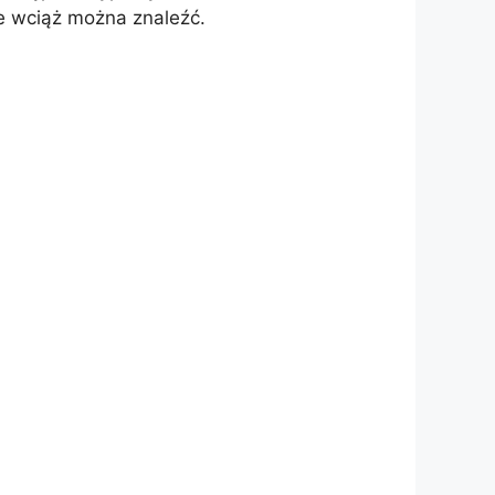
re wciąż można znaleźć.