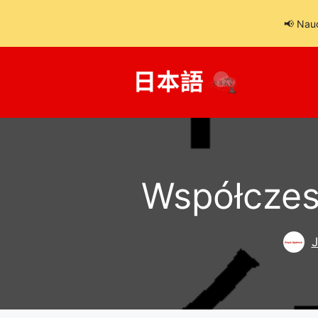
📢 Nau
Przejdź
do
treści
Współczesn
J