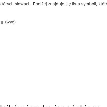
tórych słowach. Poniżej znajduje się lista symboli, któ
ヰョ (wyo)