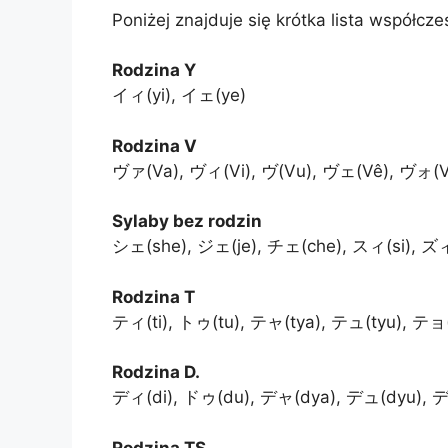
Poniżej znajduje się krótka lista współc
Rodzina Y
イィ(yi), イェ(ye)
Rodzina V
ヴァ(Va), ヴィ(Vi), ヴ(Vu), ヴェ(Vê), ヴォ(
Sylaby bez rodzin
シェ(she), ジェ(je), チェ(che), スィ(si), ズィ(
Rodzina T
ティ(ti), トゥ(tu), テャ(tya), テュ(tyu), テョ(
Rodzina D.
ディ(di), ドゥ(du), デャ(dya), デュ(dyu), 
Rodzina TS