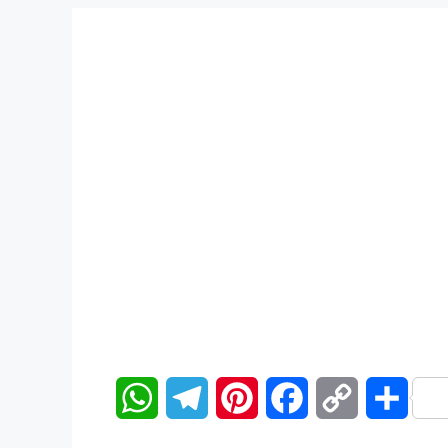
W
T
P
F
C
S
h
e
i
a
o
h