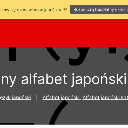
Rozpocznij bezpłatny okres 
czmy się rozmawiać po japońsku. 🎌
y alfabet japoński
ęzyk japoński
Alfabet japoński
,
Alfabet japoński ka