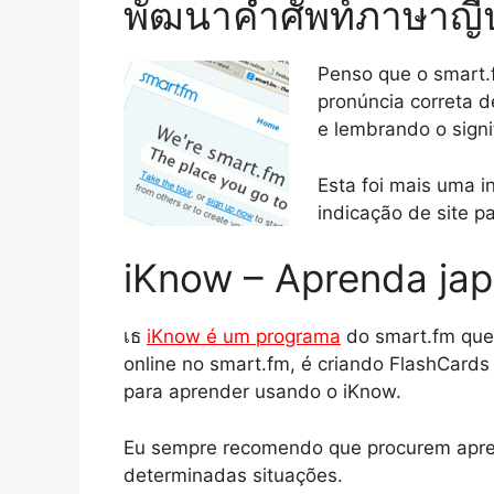
พัฒนาคำศัพท์ภาษาญี่
Penso que o smart.f
pronúncia correta d
e lembrando o signi
Esta foi mais uma i
indicação de site p
iKnow – Aprenda ja
เธ
iKnow é um programa
do smart.fm que
online no smart.fm, é criando FlashCards 
para aprender usando o iKnow.
Eu sempre recomendo que procurem aprend
determinadas situações.