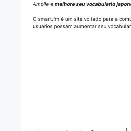
Amplie e
melhore seu vocabulario japon
a
l
n
c
p
a
O smart.fm é um site voltado para a comu
t
e
t
e
y
r
usuários possam aumentar seu vocabulári
s
g
e
b
L
e
A
r
r
o
i
p
a
e
o
n
p
m
s
k
k
t