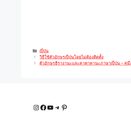
p
a
e
o
n
p
m
s
k
k
t
หมวด
ญี่ปุ่น
หมู่
วิธีใช้ตัวอักษรญี่ปุ่นโดยไม่ต้องติดตั้ง
ตัวอักษรฮิรางานะและคาตาคานะภาษาญี่ปุ่น – คู่ม
Instagram
Facebook
YouTube
Telegram
Pinterest