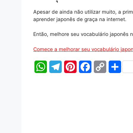
Apesar de ainda não utilizar muito, a pr
aprender japonês de graça na internet.
Então, melhore seu vocabulário japonês n
Comece a melhorar seu vocabulário japon
W
T
P
F
C
S
h
e
i
a
o
h
a
l
n
c
p
a
t
e
t
e
y
r
s
g
e
b
L
e
A
r
r
o
i