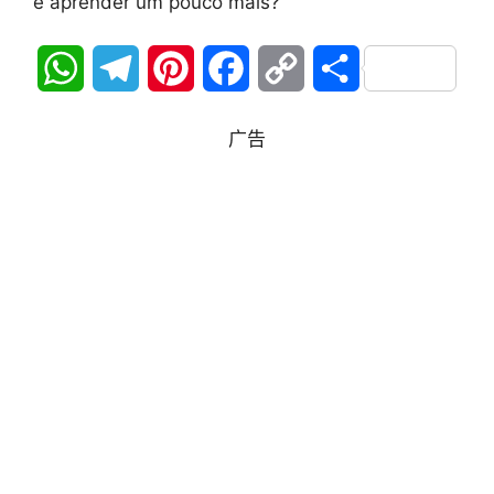
e aprender um pouco mais?
W
T
P
F
C
分
h
e
i
a
o
享
广告
a
l
n
c
p
t
e
t
e
y
s
g
e
b
L
A
r
r
o
i
p
a
e
o
n
p
m
s
k
k
t