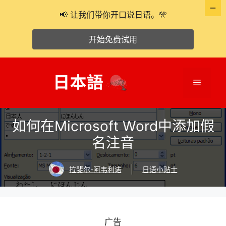
📢 让我们带你开口说日语。🎌
开始免费试用
跳
至
菜
内
容
单
如何在Microsoft Word中添加假
名注音
拉斐尔-阿韦利诺
日语小贴士
广告