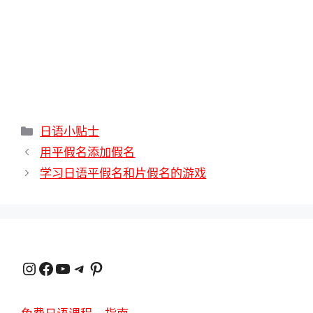
分
日语小贴士
类
用平假名添加假名
学习日语平假名和片假名的游戏
Instagram
在 Facebook 上
YouTube
电报
品趣网