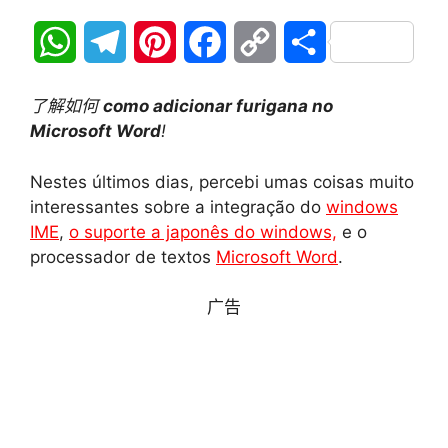
W
T
P
F
C
分
h
e
i
a
o
享
了解如何
como adicionar furigana no
a
l
n
c
p
Microsoft Word
!
t
e
t
e
y
Nestes últimos dias, percebi umas coisas muito
interessantes sobre a integração do
windows
s
g
e
b
L
IME
,
o suporte a japonês do windows,
e o
A
r
r
o
i
processador de textos
Microsoft Word
.
p
a
e
o
n
广告
p
m
s
k
k
t