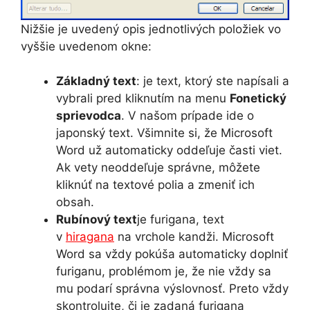
Nižšie je uvedený opis jednotlivých položiek vo
vyššie uvedenom okne:
Základný text
: je text, ktorý ste napísali a
vybrali pred kliknutím na menu
Fonetický
sprievodca
. V našom prípade ide o
japonský text. Všimnite si, že Microsoft
Word už automaticky oddeľuje časti viet.
Ak vety neoddeľuje správne, môžete
kliknúť na textové polia a zmeniť ich
obsah.
Rubínový text
je furigana, text
v
hiragana
na vrchole kandži. Microsoft
Word sa vždy pokúša automaticky doplniť
furiganu, problémom je, že nie vždy sa
mu podarí správna výslovnosť. Preto vždy
skontrolujte, či je zadaná furigana