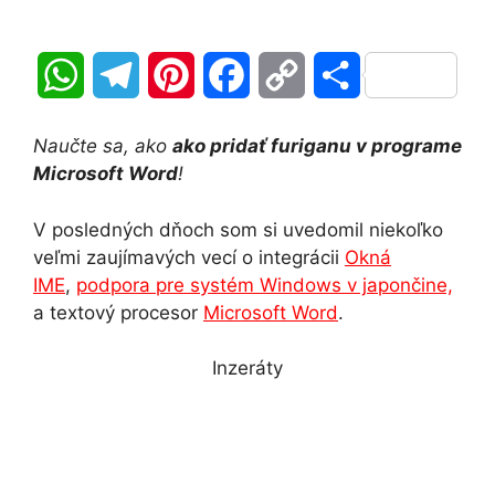
W
T
P
F
C
S
h
e
i
a
o
h
Naučte sa, ako
ako pridať furiganu v programe
a
l
n
c
p
a
Microsoft Word
!
t
e
t
e
y
r
V posledných dňoch som si uvedomil niekoľko
veľmi zaujímavých vecí o integrácii
Okná
s
g
e
b
L
e
IME
,
podpora pre systém Windows v japončine,
A
r
r
o
i
a textový procesor
Microsoft Word
.
p
a
e
o
n
Inzeráty
p
m
s
k
k
t