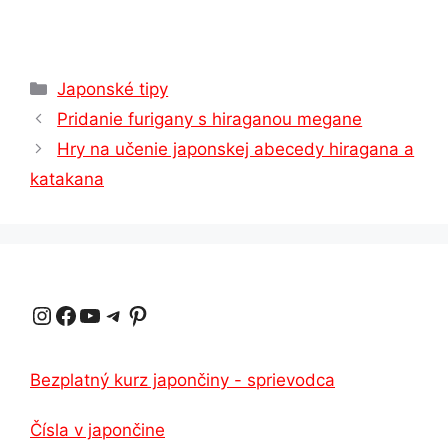
Kategórie
Japonské tipy
Pridanie furigany s hiraganou megane
Hry na učenie japonskej abecedy hiragana a
katakana
Instagram
Facebook
YouTube
Telegram
Pinterest
Bezplatný kurz japončiny - sprievodca
Čísla v japončine