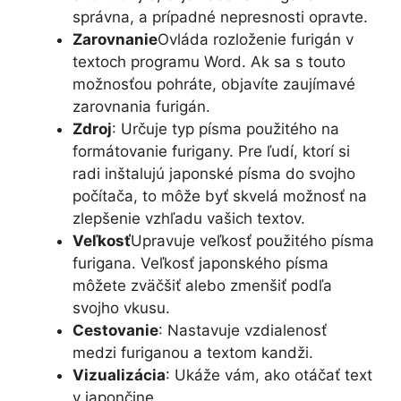
správna, a prípadné nepresnosti opravte.
Zarovnanie
Ovláda rozloženie furigán v
textoch programu Word. Ak sa s touto
možnosťou pohráte, objavíte zaujímavé
zarovnania furigán.
Zdroj
: Určuje typ písma použitého na
formátovanie furigany. Pre ľudí, ktorí si
radi inštalujú japonské písma do svojho
počítača, to môže byť skvelá možnosť na
zlepšenie vzhľadu vašich textov.
Veľkosť
Upravuje veľkosť použitého písma
furigana. Veľkosť japonského písma
môžete zväčšiť alebo zmenšiť podľa
svojho vkusu.
Cestovanie
: Nastavuje vzdialenosť
medzi furiganou a textom kandži.
Vizualizácia
: Ukáže vám, ako otáčať text
v japončine.