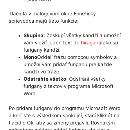
Tlačidlá v dialógovom okne Fonetický
sprievodca majú tieto funkcie:
Skupina
: Zoskupí všetky kandži a umožní
vám vložiť jeden text do
hiragana
ako sú
furigany kandži.
Mono
Oddelí frázu pomocou symbolov a
umožní vám pridať furiganu pre každé
kandži vo fráze.
Odstráňte všetko
: Odstráni všetky
furigany z textov v programe Microsoft
Word.
Po pridaní furigany do programu Microsoft Word
a keď ste s výsledkom spokojní, stačí kliknúť na
tlačidlo Ok, aby sa zmeny prejavili. Rovnakým
spôsobom môžete pridať furiganu do viet a