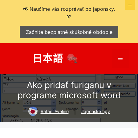
📢 Naučíme vás rozprávať po japonsky.
🎌
Začnite bezplatné skúšobné obdobie
Preskočiť
na
Menu
obsah
Ako pridať furiganu v
programe microsoft word
Rafael Avelino
Japonské tipy