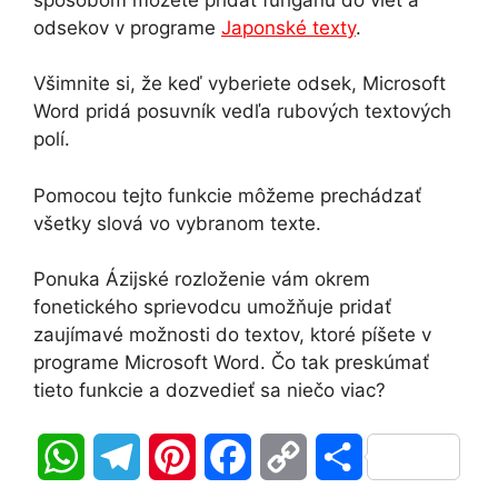
odsekov v programe
Japonské texty
.
Všimnite si, že keď vyberiete odsek, Microsoft
Word pridá posuvník vedľa rubových textových
polí.
Pomocou tejto funkcie môžeme prechádzať
všetky slová vo vybranom texte.
Ponuka Ázijské rozloženie vám okrem
fonetického sprievodcu umožňuje pridať
zaujímavé možnosti do textov, ktoré píšete v
programe Microsoft Word. Čo tak preskúmať
tieto funkcie a dozvedieť sa niečo viac?
W
T
P
F
C
S