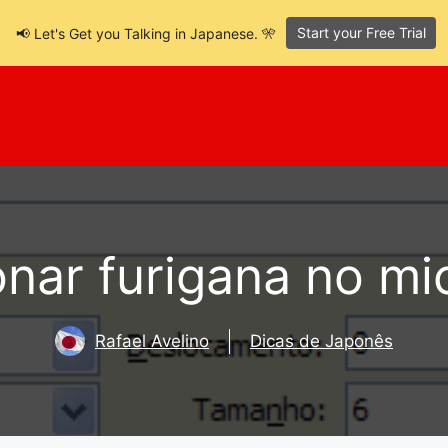
Start your Free Trial
📢 Let's Get you Talking in Japanese. 🎌
nar furigana no mi
Rafael Avelino
Dicas de Japonês