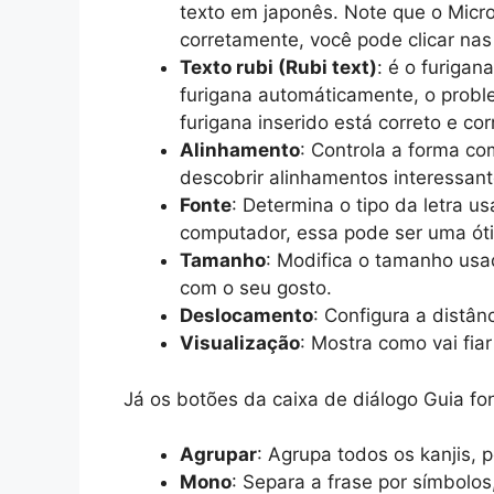
texto em japonês. Note que o Micro
corretamente, você pode clicar nas 
Texto rubi (Rubi text)
: é o furigan
furigana automáticamente, o proble
furigana inserido está correto e corr
Alinhamento
: Controla a forma co
descobrir alinhamentos interessant
Fonte
: Determina o tipo da letra u
computador, essa pode ser uma óti
Tamanho
: Modifica o tamanho usa
com o seu gosto.
Deslocamento
: Configura a distânc
Visualização
: Mostra como vai fia
Já os botões da caixa de diálogo Guia fo
Agrupar
: Agrupa todos os kanjis, 
Mono
: Separa a frase por símbolos