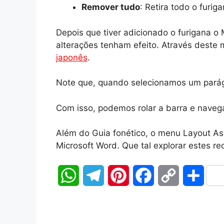
Remover tudo
: Retira todo o furig
Depois que tiver adicionado o furigana o 
alterações tenham efeito. Através deste
japonês
.
Note que, quando selecionamos um parágr
Com isso, podemos rolar a barra e navega
Além do Guia fonético, o menu Layout As
Microsoft Word. Que tal explorar estes r
W
T
P
F
C
S
h
e
i
a
o
h
a
l
n
c
p
a