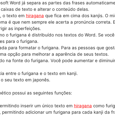
soft Word já separa as partes das frases automaticame
caixas de texto e alterar o conteúdo delas.
a, o texto em
hiragana
que fica em cima dos kanjis. O m
ma é que nem sempre ele acerta a pronúncia correta. En
igir as inperfeições.
mo o furigana é distribuído nos textos do Word. Se voc
es para o furigana.
sada para formatar o furigana. Para as pessoas que gos
ma opção para melhorar a aparência de seus textos.
do na fonte do furigana. Você pode aumentar e diminui
ia entre o furigana e o texto em kanji.
r o seu texto em japonês.
nético possui as seguintes funções:
permitindo inserir um único texto em
hiragana
como furig
, permitindo adicionar um furigana para cada kanji da fr