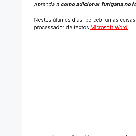
Aprenda a
como adicionar furigana no 
a
l
n
c
p
a
Nestes últimos dias, percebi umas coisas
t
e
t
e
y
r
processador de textos
Microsoft Word
.
s
g
e
b
L
e
A
r
r
o
i
p
a
e
o
n
p
m
s
k
k
t