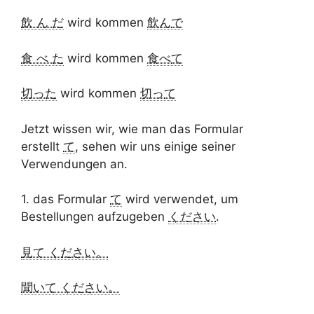
飲 ん だ
wird kommen
飲ん
で
食 べ た
wird kommen
食べ
て
切った
wird kommen
切っ
て
Jetzt wissen wir, wie man das Formular
erstellt
て
, sehen wir uns einige seiner
Verwendungen an.
1. das Formular
て
wird verwendet, um
Bestellungen aufzugeben
ください
.
見て ください。
聞いて ください。