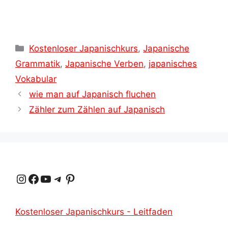
Kategorien
Kostenloser Japanischkurs
,
Japanische
Grammatik
,
Japanische Verben
,
japanisches
Vokabular
wie man auf Japanisch fluchen
Zähler zum Zählen auf Japanisch
Instagram
Facebook
YouTube
Telegramm
Pinterest
Kostenloser Japanischkurs - Leitfaden