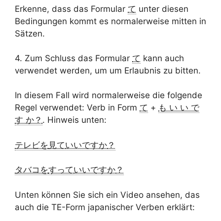
Erkenne, dass das Formular
て
unter diesen
Bedingungen kommt es normalerweise mitten in
Sätzen.
4. Zum Schluss das Formular
て
kann auch
verwendet werden, um um Erlaubnis zu bitten.
In diesem Fall wird normalerweise die folgende
Regel verwendet: Verb in Form
て
+
も い い で
す か？
. Hinweis unten:
テレビを
見て
いいですか
？
タバコを
すって
いいですか
？
Unten können Sie sich ein Video ansehen, das
auch die TE-Form japanischer Verben erklärt: