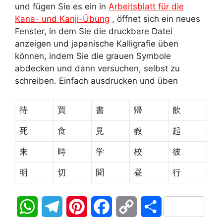
und fügen Sie es ein in
Arbeitsblatt für die
Kana- und Kanji-Übung
, öffnet sich ein neues
Fenster, in dem Sie die druckbare Datei
anzeigen und japanische Kalligrafie üben
können, indem Sie die grauen Symbole
abdecken und dann versuchen, selbst zu
schreiben. Einfach ausdrucken und üben
待
買
書
帰
飲
死
食
見
教
起
来
時
学
校
彼
明
切
聞
昼
行
W
T
P
F
C
T