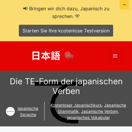
📢 Bringen wir dich dazu, Japanisch zu
sprechen. 🎌
Starten Sie Ihre kostenlose Testversion
Zum
Inhalt
Menü
springen
Die TE-Form der japanischen
Verben
Kostenloser Japanischkurs
,
Japanische
japanische
Grammatik
,
Japanische Verben
,
Sprache
japanisches Vokabular