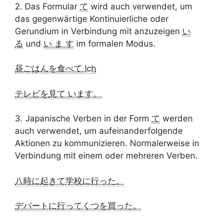
2. Das Formular
て
wird auch verwendet, um
das gegenwärtige Kontinuierliche oder
Gerundium in Verbindung mit anzuzeigen
い
る
und
い ま す
im formalen Modus.
昼ごはんを
食べて
Ich
テレビを
見て
います。
3. Japanische Verben in der Form
て
werden
auch verwendet, um aufeinanderfolgende
Aktionen zu kommunizieren. Normalerweise in
Verbindung mit einem oder mehreren Verben.
八時に
起きて
学校に行った。
デパートに
行って
くつを買った。