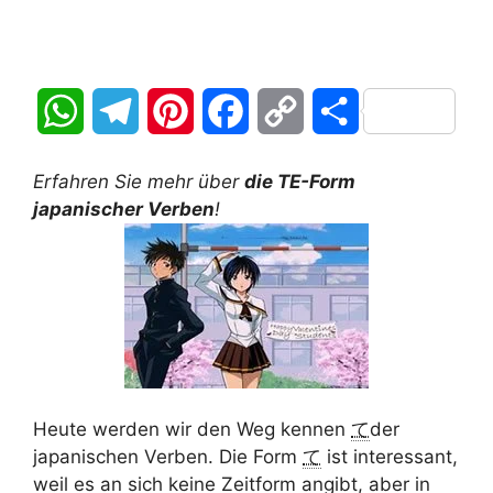
W
T
P
F
C
T
h
e
i
a
o
e
Erfahren Sie mehr über
die TE-Form
a
l
n
c
p
i
japanischer Verben
!
t
e
t
e
y
l
s
g
e
b
L
e
A
r
r
o
i
n
p
a
e
o
n
Heute werden wir den Weg kennen
て
der
p
m
s
k
k
japanischen Verben. Die Form
て
ist interessant,
t
weil es an sich keine Zeitform angibt, aber in