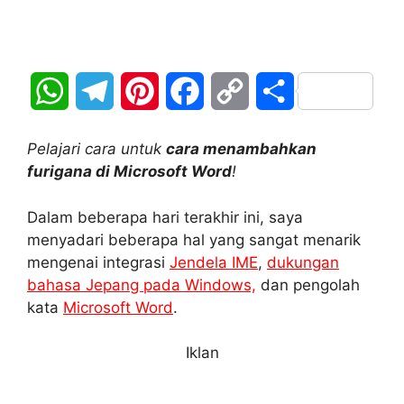
W
T
P
F
C
S
h
e
i
a
o
h
Pelajari cara untuk
cara menambahkan
a
l
n
c
p
a
furigana di Microsoft Word
!
t
e
t
e
y
r
Dalam beberapa hari terakhir ini, saya
menyadari beberapa hal yang sangat menarik
s
g
e
b
L
e
mengenai integrasi
Jendela IME
,
dukungan
A
r
r
o
i
bahasa Jepang pada Windows,
dan pengolah
kata
Microsoft Word
.
p
a
e
o
n
Iklan
p
m
s
k
k
t