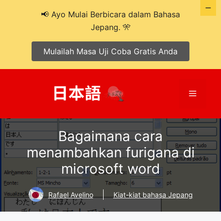
📢 Ayo Mulai Berbicara dalam Bahasa
Jepang. 🎌
Mulailah Masa Uji Coba Gratis Anda
Langsung
ke
Menu
isi
Bagaimana cara
menambahkan furigana di
microsoft word
Rafael Avelino
Kiat-kiat bahasa Jepang