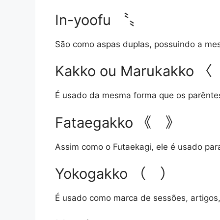
In-yoofu 〝〟
São como aspas duplas, possuindo a mesm
Kakko ou Marukakko 
É usado da mesma forma que os parêntes
Fataegakko 《 》
Assim como o Futaekagi, ele é usado pa
Yokogakko （ ）
É usado como marca de sessões, artigos, p