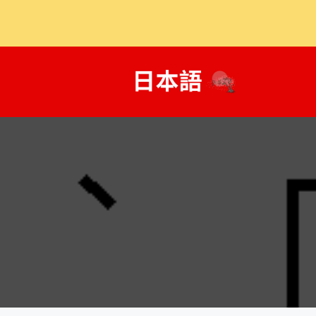
跳
至
主
要
內
容