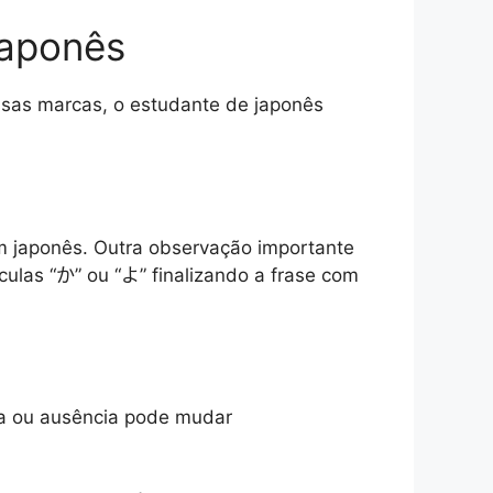
japonês
sas marcas, o estudante de japonês
m japonês. Outra observação importante
culas “か” ou “よ” finalizando a frase com
nça ou ausência pode mudar