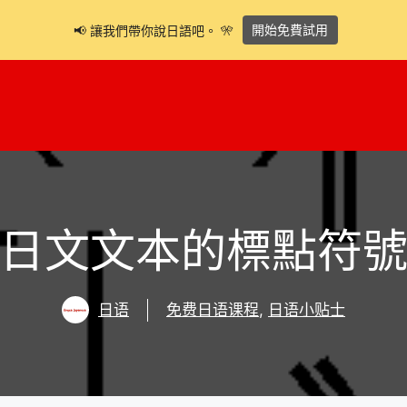
開始免費試用
📢 讓我們帶你說日語吧。 🎌
日文文本的標點符
日语
免费日语课程
,
日语小贴士