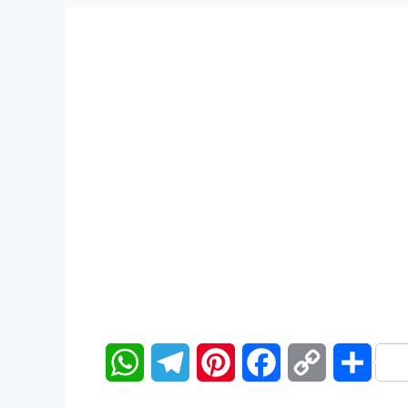
W
T
P
F
C
分
h
e
i
a
o
享