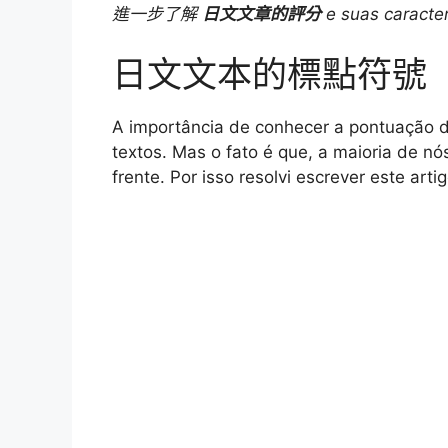
進一步了解
日文文章的評分
e suas caracter
a
l
n
c
p
日文文本的標點符號
t
e
t
e
y
s
g
e
b
L
A importância de conhecer a pontuação d
textos. Mas o fato é que, a maioria de 
A
r
r
o
i
frente. Por isso resolvi escrever este ar
p
a
e
o
n
p
m
s
k
k
t