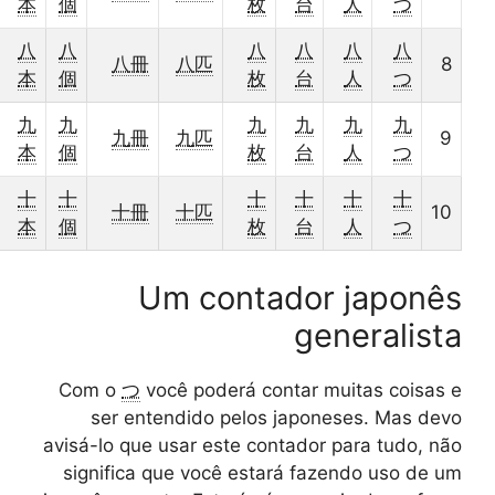
本
個
枚
台
人
つ
八
八
八
八
八
八
八冊
八匹
8
本
個
枚
台
人
つ
九
九
九
九
九
九
九冊
九匹
9
本
個
枚
台
人
つ
十
十
十
十
十
十
十冊
十匹
10
本
個
枚
台
人
つ
Um contador japonês
generalista
Com o
つ
você poderá contar muitas coisas e
ser entendido pelos japoneses. Mas devo
avisá-lo que usar este contador para tudo, não
significa que você estará fazendo uso de um