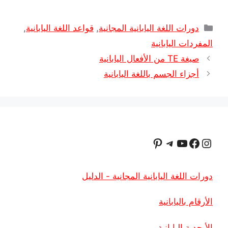
التصنيفات
دورات اللغة اليابانية المجانية
,
قواعد اللغة اليابانية
,
المفردات اليابانية
صيغة TE من الأفعال اليابانية
أجزاء الجسم باللغة اليابانية
ستجرام
فيسبوك
يوتيوب
تيليجرام
بينتريست
دورات اللغة اليابانية المجانية - الدليل
الأرقام باليابانية
الأبجدية اليابانية