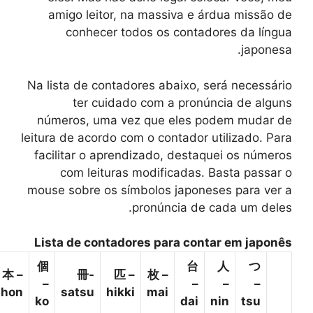
amigo leitor, na massiva e árdua missão de
conhecer todos os contadores da língua
japonesa.
Na lista de contadores abaixo, será necessário
ter cuidado com a pronúncia de alguns
números, uma vez que eles podem mudar de
leitura de acordo com o contador utilizado. Para
facilitar o aprendizado, destaquei os números
com leituras modificadas. Basta passar o
mouse sobre os símbolos japoneses para ver a
pronúncia de cada um deles.
Lista de contadores para contar em japonês
個
台
人
つ
本 –
冊-
匹 –
枚 –
–
–
–
–
hon
satsu
hikki
mai
ko
dai
nin
tsu