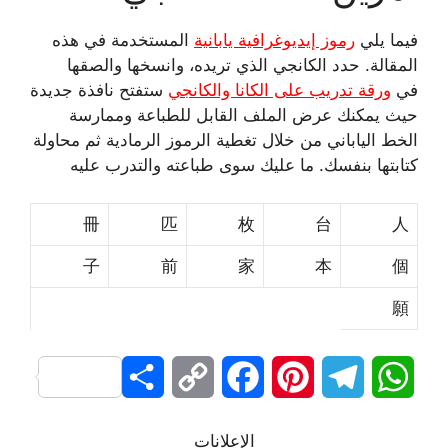
فيما يلي
رموز إيديوغرافية يابانية
المستخدمة في هذه
المقالة. حدد الكانجي الذي تريده، وانسخها والصقها
في
ورقة تدريب على الكانا والكانجي
ستفتح نافذة جديدة
حيث يمكنك عرض الملف القابل للطباعة وممارسة
الخط الياباني من خلال تغطية الرموز الرمادية ثم محاولة
كتابتها بنفسك. ما عليك سوى طباعته والتدرب عليه
冊
匹
枚
台
人
子
前
家
本
個
願
S
C
F
P
T
W
h
o
a
i
e
h
الإعلانات