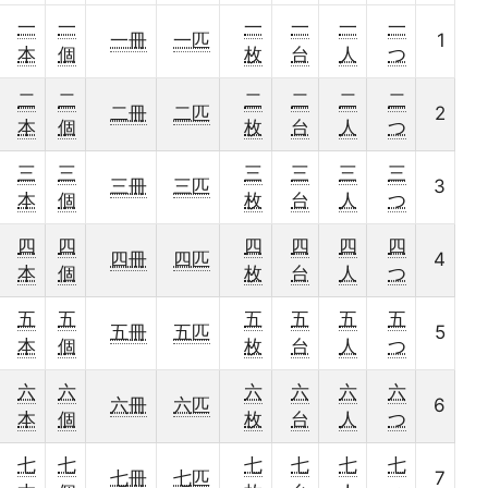
一
一
一
一
一
一
一冊
一匹
1
本
個
枚
台
人
つ
二
二
二
二
二
二
二冊
二匹
2
本
個
枚
台
人
つ
三
三
三
三
三
三
三冊
三匹
3
本
個
枚
台
人
つ
四
四
四
四
四
四
四冊
四匹
4
本
個
枚
台
人
つ
五
五
五
五
五
五
五冊
五匹
5
本
個
枚
台
人
つ
六
六
六
六
六
六
六冊
六匹
6
本
個
枚
台
人
つ
七
七
七
七
七
七
七冊
七匹
7