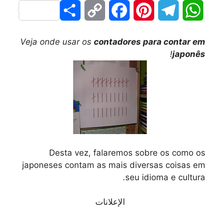
S
C
F
P
T
W
h
o
a
i
e
h
Veja onde usar os
contadores para contar em
a
p
c
n
l
a
!
japonês
r
y
e
t
e
t
e
L
b
e
g
s
i
o
r
r
A
n
o
e
a
p
Desta vez, falaremos sobre os como os
k
k
s
m
p
japoneses contam as mais diversas coisas em
t
seu idioma e cultura.
الإعلانات