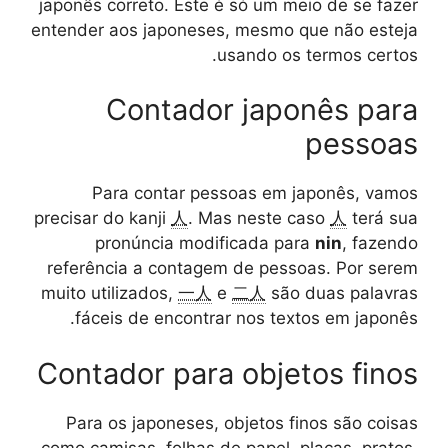
japonês correto. Este é só um meio de se fazer
entender aos japoneses, mesmo que não esteja
usando os termos certos.
Contador japonês para
pessoas
Para contar pessoas em japonês, vamos
precisar do kanji
人
. Mas neste caso
人
terá sua
pronúncia modificada para
nin
, fazendo
referência a contagem de pessoas. Por serem
muito utilizados,
一人
e
二人
são duas palavras
fáceis de encontrar nos textos em japonês.
Contador para objetos finos
Para os japoneses, objetos finos são coisas
como camisas, folhas de papel, placas, pratos,