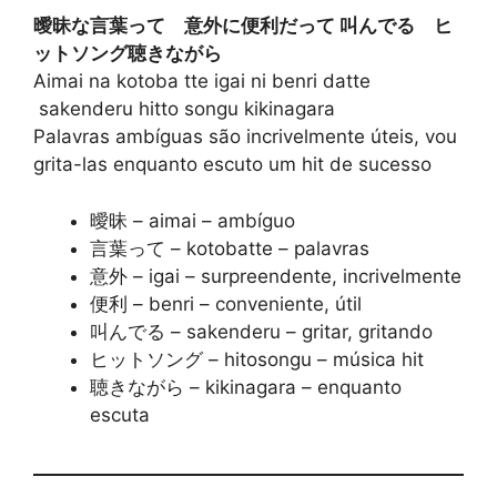
曖昧な言葉って 意外に便利だって 叫んでる ヒ
ットソング聴きながら
Aimai na kotoba tte igai ni benri datte
sakenderu hitto songu kikinagara
Palavras ambíguas são incrivelmente úteis, vou
grita-las enquanto escuto um hit de sucesso
曖昧 – aimai – ambíguo
言葉って – kotobatte – palavras
意外 – igai – surpreendente, incrivelmente
便利 – benri – conveniente, útil
叫んでる – sakenderu – gritar, gritando
ヒットソング – hitosongu – música hit
聴きながら – kikinagara – enquanto
escuta