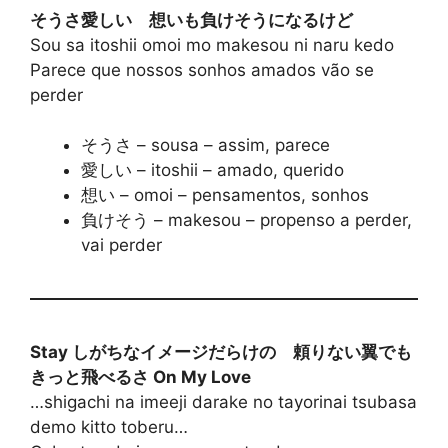
そうさ愛しい 想いも負けそうになるけど
Sou sa itoshii omoi mo makesou ni naru kedo
Parece que nossos sonhos amados vão se
perder
そうさ – sousa – assim, parece
愛しい – itoshii – amado, querido
想い – omoi – pensamentos, sonhos
負けそう – makesou – propenso a perder,
vai perder
Stay しがちなイメージだらけの 頼りない翼でも
きっと飛べるさ On My Love
…shigachi na imeeji darake no tayorinai tsubasa
demo kitto toberu…