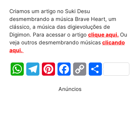
Criamos um artigo no Suki Desu
desmembrando a música Brave Heart, um
clássico, a música das digievoluções de
Digimon. Para acessar o artigo
clique aqui.
Ou
veja outros desmembrando músicas
clicando
aqui.
W
T
P
F
C
S
h
e
i
a
o
h
Anúncios
a
l
n
c
p
a
t
e
t
e
y
r
s
g
e
b
L
e
A
r
r
o
i