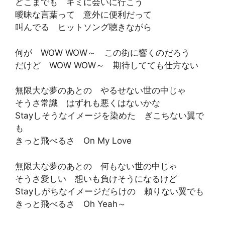
どこまでも キミに会いに行こう
曖昧な言葉って 意外に便利だって
叫んでる ヒットソング聴きながら
何が WOW WOW～ この街に響くのだろう
だけど WOW WOW～ 期待してても仕方ない
無限大な夢のあとの やるせない世の中じゃ
そうさ常識 はずれも悪くはないかな
Stayしそうなイメージを染めた ぎこちない翼で
も
きっと飛べるさ On My Love
無限大な夢のあとの 何もない世の中じゃ
そうさ愛しい 想いも負けそうになるけど
Stayしがちなイメージだらけの 頼りない翼でも
きっと飛べるさ Oh Yeah～