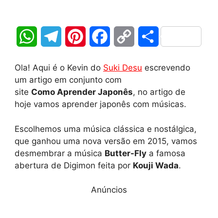
W
T
P
F
C
S
h
e
i
a
o
h
Ola! Aqui é o Kevin do
Suki Desu
escrevendo
a
l
n
c
p
a
um artigo em conjunto com
site
Como Aprender Japonês
, no artigo de
t
e
t
e
y
r
hoje vamos aprender japonês com músicas.
s
g
e
b
L
e
Escolhemos uma música clássica e nostálgica,
A
r
r
o
i
que ganhou uma nova versão em 2015, vamos
desmembrar a música
Butter-Fly
a famosa
p
a
e
o
n
abertura de Digimon feita por
Kouji Wada
.
p
m
s
k
k
Anúncios
t