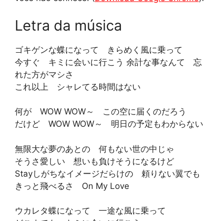
Letra da música
ゴキゲンな蝶になって きらめく風に乗って
今すぐ キミに会いに行こう 余計な事なんて 忘
れた方がマシさ
これ以上 シャレてる時間はない
何が WOW WOW～ この空に届くのだろう
だけど WOW WOW～ 明日の予定もわからない
無限大な夢のあとの 何もない世の中じゃ
そうさ愛しい 想いも負けそうになるけど
Stayしがちなイメージだらけの 頼りない翼でも
きっと飛べるさ On My Love
ウカレタ蝶になって 一途な風に乗って