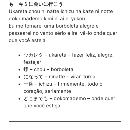
も キミに会いに行こう
Ukareta chou ni natte Ichizu na kaze ni notte
doko mademo kimi ni ai ni yukou
Eu me tornarei uma borboleta alegre e
passearei no vento sério e irei vê-lo onde quer
que você esteja
ウカレタ – ukareta – fazer feliz, alegre,
festejar
蝶 – chou – borboleta
になって – ninatte – virar, tornar
一途 – ichizu – firmemente, todo o
coração, seriamente
どこまでも – dokomademo – onde quer
que você esteja