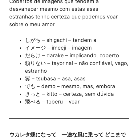
Cobertos de imagens que tendem a
desvanecer mesmo com estas asas
estranhas tenho certeza que podemos voar
sobre o meu amor
しがち – shigachi – tendem a
イメージ – imeeji – imagem
だらけ – darake – implicando, coberto
頼りない – tayorinai – não confiável, vago,
estranho
翼 – tsubasa – asa, asas
でも – demo – mesmo, mas, embora
きっと – kitto – certeza, sem dúvida
飛べる – toberu – voar
ウカレタ蝶になって 一途な風に乗って どこまで