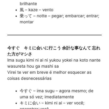
brilhante
風 – kaze – vento
乗って – notte – pegar; embarcar; entrar;
montar
今すぐ キミに会いに行こう 余計な事なんて 忘れ
た方がマシさ
Ima sugu kimi ni ai ni yukou yokei na koto nante
wasureta hou ga mashi sa
Virei te ver em breve é melhor esquecer as
coisas desnecessárias
今すぐ – ima sugu – agora mesmo; de
uma só vez; imediatamente
キミに会い – kimi ni ai – ver você;
encontrar você