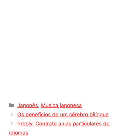
p
a
e
o
n
p
m
s
k
k
t
Categorias
Japonês
,
Musica japonesa
Os benefícios de um cérebro bilíngue
Preply: Contrate aulas particulares de
idiomas