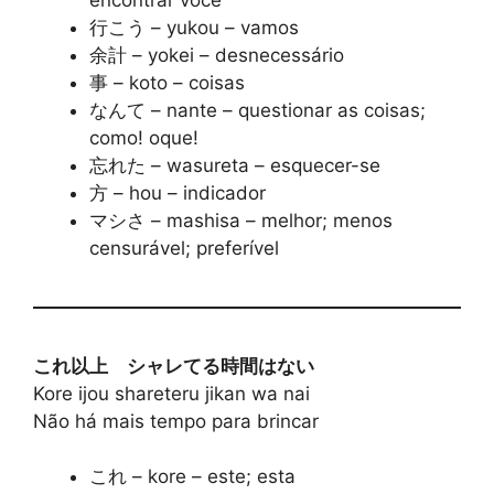
行こう – yukou – vamos
余計 – yokei – desnecessário
事 – koto – coisas
なんて – nante – questionar as coisas;
como! oque!
忘れた – wasureta – esquecer-se
方 – hou – indicador
マシさ – mashisa – melhor; menos
censurável; preferível
これ以上 シャレてる時間はない
Kore ijou shareteru jikan wa nai
Não há mais tempo para brincar
これ – kore – este; esta