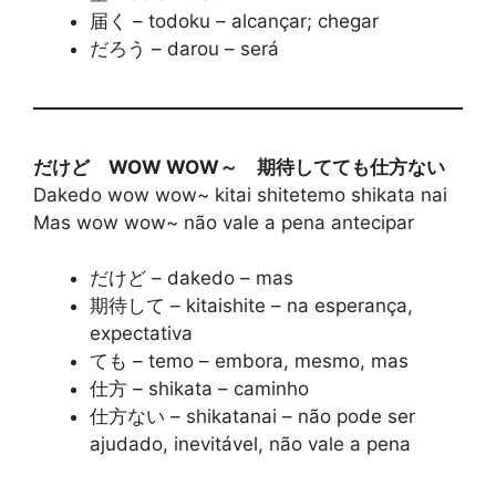
届く – todoku – alcançar; chegar
だろう – darou – será
だけど WOW WOW～ 期待してても仕方ない
Dakedo wow wow~ kitai shitetemo shikata nai
Mas wow wow~ não vale a pena antecipar
だけど – dakedo – mas
期待して – kitaishite – na esperança,
expectativa
ても – temo – embora, mesmo, mas
仕方 – shikata – caminho
仕方ない – shikatanai – não pode ser
ajudado, inevitável, não vale a pena