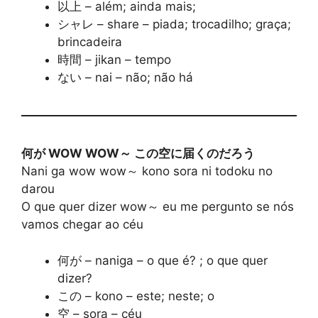
以上 – além; ainda mais;
シャレ – share – piada; trocadilho; graça;
brincadeira
時間 – jikan – tempo
ない – nai – não; não há
何が WOW WOW～ この空に届くのだろう
Nani ga wow wow～ kono sora ni todoku no
darou
O que quer dizer wow～ eu me pergunto se nós
vamos chegar ao céu
何が – naniga – o que é? ; o que quer
dizer?
この – kono – este; neste; o
空 – sora – céu