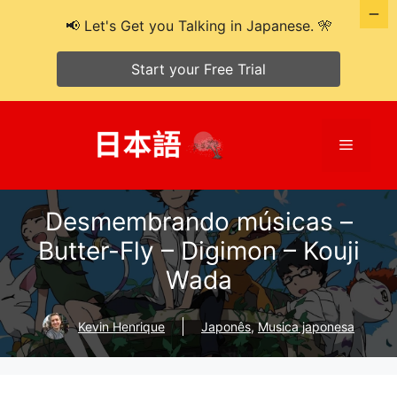
📢 Let's Get you Talking in Japanese. 🎌
Start your Free Trial
Pular
para
Cardáp
o
conteúdo
Desmembrando músicas –
Butter-Fly – Digimon – Kouji
Wada
Kevin Henrique
Japonês
,
Musica japonesa