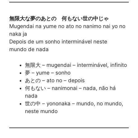
無限大な夢のあとの 何もない世の中じゃ
Mugendai na yume no ato no nanimo nai yo no
naka ja
Depois de um sonho interminável neste
mundo de nada
無限大 – mugendai – interminável, infinito
夢 – yume – sonho
あとの – ato no – depois
何もない – nanimonai – nada, não há
nada
世の中 – yononaka – mundo, no mundo,
neste mundo