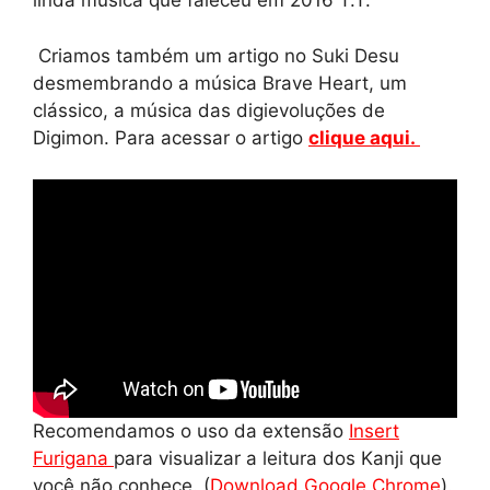
linda música que faleceu em 2016 T.T.
Criamos também um artigo no Suki Desu
desmembrando a música Brave Heart, um
clássico, a música das digievoluções de
Digimon. Para acessar o artigo
clique aqui.
Recomendamos o uso da extensão
Insert
Furigana
para visualizar a leitura dos Kanji que
você não conhece. (
Download Google Chrome
).