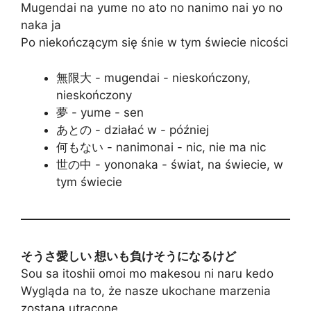
Mugendai na yume no ato no nanimo nai yo no
naka ja
Po niekończącym się śnie w tym świecie nicości
無限大 - mugendai - nieskończony,
nieskończony
夢 - yume - sen
あとの - działać w - później
何もない - nanimonai - nic, nie ma nic
世の中 - yononaka - świat, na świecie, w
tym świecie
そうさ愛しい 想いも負けそうになるけど
Sou sa itoshii omoi mo makesou ni naru kedo
Wygląda na to, że nasze ukochane marzenia
zostaną utracone