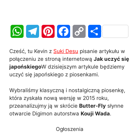
W
T
P
F
C
S
h
e
i
a
o
h
Cześć, tu Kevin z
Suki Desu
pisanie artykułu w
a
l
n
c
p
a
połączeniu ze stroną internetową
Jak uczyć się
japońskiego
W dzisiejszym artykule będziemy
t
e
t
e
y
r
uczyć się japońskiego z piosenkami.
s
g
e
b
L
e
Wybraliśmy klasyczną i nostalgiczną piosenkę,
A
r
r
o
i
która zyskała nową wersję w 2015 roku,
przeanalizujmy ją w skrócie
Butter-Fly
słynne
p
a
e
o
n
otwarcie Digimon autorstwa
Kouji Wada
.
p
m
s
k
k
Ogłoszenia
t