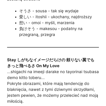
そうさ - sousa - tak się wydaje
愛しい - itoshii - ukochany, najdroższy
想い - omoi - myśli, marzenia
負けそう - makesou - podatny na
przegraną, przegra
Stay しがちなイメージだらけの 頼りない翼でも
きっと飛べるさ On My Love
...shigachi na imeeji darake no tayorinai tsubasa
demo kitto toberu...
Pokryte obrazami, które mają tendencję do
blaknięcia, nawet z tymi dziwnymi skrzydłami,
jestem pewien, że możemy przelecieć nad moją
miłością.