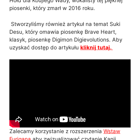
Hołd dla Koujiego Wady, wokalisty tej pięknej
piosenki, który zmarł w 2016 roku.
Stworzyliśmy również artykuł na temat Suki
Desu, który omawia piosenkę Brave Heart,
klasyk, piosenkę Digimon Digievolutions. Aby
uzyskać dostęp do artykułu
kliknij tutaj.
Zalecamy korzystanie z rozszerzenia
Wstaw
Furigana
aby zwizualizować czytanie Kanji,