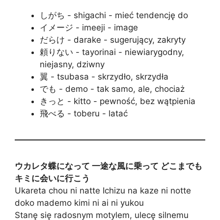
しがち - shigachi - mieć tendencję do
イメージ - imeeji - image
だらけ - darake - sugerujący, zakryty
頼りない - tayorinai - niewiarygodny,
niejasny, dziwny
翼 - tsubasa - skrzydło, skrzydła
でも - demo - tak samo, ale, chociaż
きっと - kitto - pewność, bez wątpienia
飛べる - toberu - latać
ウカレタ蝶になって 一途な風に乗って どこまでも
キミに会いに行こう
Ukareta chou ni natte Ichizu na kaze ni notte
doko mademo kimi ni ai ni yukou
Stanę się radosnym motylem, ulecę silnemu