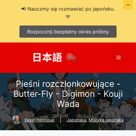
📢 Nauczmy się rozmawiać po japońsku.
🎌
Rozpocznij bezpłatny okres próbny
Przejdź
do
Menu
treści
Pieśni rozczłonkowujące -
Butter-Fly - Digimon - Kouji
Wada
Kevin Henrique
Japońska
,
Muzyka japońska