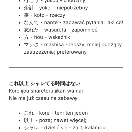
行こう - yukou - chodźmy
余計 - yokei - niepotrzebny
事 - koto - rzeczy
なんて - nante - zadawać pytania; jak! co!
忘れた - wasureta - zapomnieć
方 - hou - wskaźnik
マシさ - mashisa - lepszy; mniej budzący
zastrzeżenia; preferowany
これ以上 シャレてる時間はない
Kore ijou shareteru jikan wa nai
Nie ma już czasu na zabawę
これ - kore - ten; ten jeden
以上 - poza; nawet więcej;
シャレ - dzielić się - żart; kalambur;