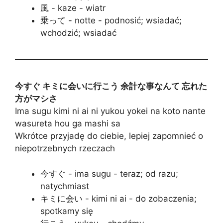
風 - kaze - wiatr
乗って - notte - podnosić; wsiadać;
wchodzić; wsiadać
今すぐ キミに会いに行こう 余計な事なんて 忘れた
方がマシさ
Ima sugu kimi ni ai ni yukou yokei na koto nante
wasureta hou ga mashi sa
Wkrótce przyjadę do ciebie, lepiej zapomnieć o
niepotrzebnych rzeczach
今すぐ - ima sugu - teraz; od razu;
natychmiast
キミに会い - kimi ni ai - do zobaczenia;
spotkamy się