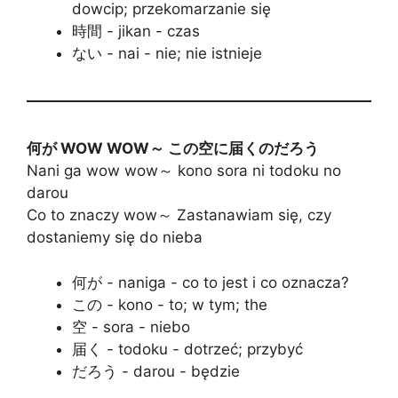
dowcip; przekomarzanie się
時間 - jikan - czas
ない - nai - nie; nie istnieje
何が WOW WOW～ この空に届くのだろう
Nani ga wow wow～ kono sora ni todoku no
darou
Co to znaczy wow～ Zastanawiam się, czy
dostaniemy się do nieba
何が - naniga - co to jest i co oznacza?
この - kono - to; w tym; the
空 - sora - niebo
届く - todoku - dotrzeć; przybyć
だろう - darou - będzie