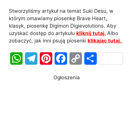
Stworzyliśmy artykuł na temat Suki Desu, w
którym omawiamy piosenkę Brave Heart,
klasyk, piosenkę Digimon Digievolutions. Aby
uzyskać dostęp do artykułu
kliknij tutaj.
Albo
zobaczyć, jak inni psują piosenki
klikając tutaj.
W
T
P
F
C
S
h
e
i
a
o
h
Ogłoszenia
a
l
n
c
p
a
t
e
t
e
y
r
s
g
e
b
L
e
A
r
r
o
i