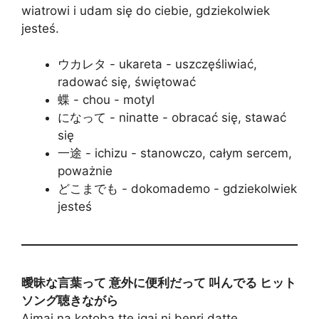
wiatrowi i udam się do ciebie, gdziekolwiek
jesteś.
ウカレタ - ukareta - uszczęśliwiać,
radować się, świętować
蝶 - chou - motyl
になって - ninatte - obracać się, stawać
się
一途 - ichizu - stanowczo, całym sercem,
poważnie
どこまでも - dokomademo - gdziekolwiek
jesteś
曖昧な言葉って 意外に便利だって 叫んでる ヒット
ソング聴きながら
Aimai na kotoba tte igai ni benri datte