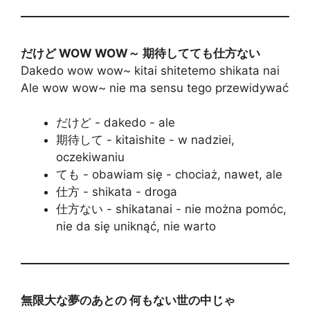
だけど WOW WOW～ 期待してても仕方ない
Dakedo wow wow~ kitai shitetemo shikata nai
Ale wow wow~ nie ma sensu tego przewidywać
だけど - dakedo - ale
期待して - kitaishite - w nadziei,
oczekiwaniu
ても - obawiam się - chociaż, nawet, ale
仕方 - shikata - droga
仕方ない - shikatanai - nie można pomóc,
nie da się uniknąć, nie warto
無限大な夢のあとの 何もない世の中じゃ