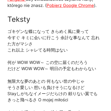
którego nie znasz. (
Pobierz Google Chrome
).
Teksty
ゴキゲンな蝶になって きらめく風に乗って
今すぐ キミに会いに行こう 余計な事なんて 忘れ
た方がマシさ
これ以上 シャレてる時間はない
何が WOW WOW～ この空に届くのだろう
だけど WOW WOW～ 明日の予定もわからない
無限大な夢のあとの 何もない世の中じゃ
そうさ愛しい 想いも負けそうになるけど
Stayしがちなイメージだらけの 頼りない翼でも
きっと飛べるさ O mojej miłości