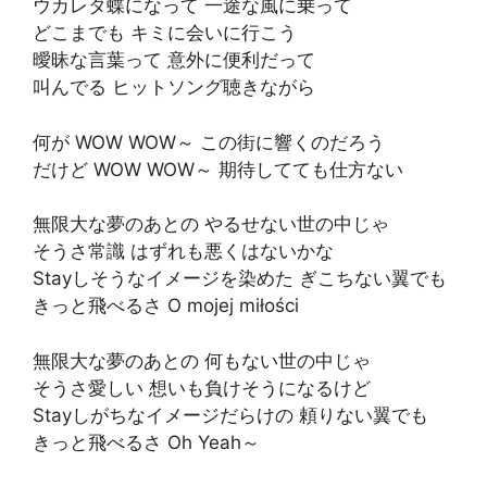
ウカレタ蝶になって 一途な風に乗って
どこまでも キミに会いに行こう
曖昧な言葉って 意外に便利だって
叫んでる ヒットソング聴きながら
何が WOW WOW～ この街に響くのだろう
だけど WOW WOW～ 期待してても仕方ない
無限大な夢のあとの やるせない世の中じゃ
そうさ常識 はずれも悪くはないかな
Stayしそうなイメージを染めた ぎこちない翼でも
きっと飛べるさ O mojej miłości
無限大な夢のあとの 何もない世の中じゃ
そうさ愛しい 想いも負けそうになるけど
Stayしがちなイメージだらけの 頼りない翼でも
きっと飛べるさ Oh Yeah～