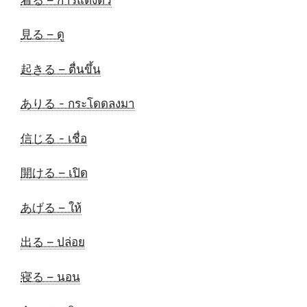
見る – ดู
起きる – ตื่นขึ้น
ありる - กระโดดลงมา
信じる - เชื่อ
開ける – เปิด
あげる – ให้
出る – ปล่อย
寝る – นอน