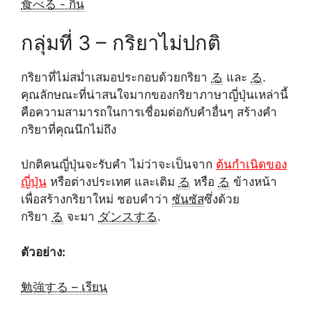
食べる - กิน
กลุ่มที่ 3 – กริยาไม่ปกติ
กริยาที่ไม่สม่ำเสมอประกอบด้วยกริยา
る
และ
る
.
คุณลักษณะที่น่าสนใจมากของกริยาภาษาญี่ปุ่นเหล่านี้
คือความสามารถในการเชื่อมต่อกับคำอื่นๆ สร้างคำ
กริยาที่คุณนึกไม่ถึง
ปกติคนญี่ปุ่นจะรับคำ ไม่ว่าจะเป็นจาก
ต้นกำเนิดของ
ญี่ปุ่น
หรือต่างประเทศ และเติม
る
หรือ
る
ข้างหน้า
เพื่อสร้างกริยาใหม่ ชอบคำว่า
ซันซัส
ซึ่งด้วย
กริยา
る
จะมา
ダンスする
.
ตัวอย่าง:
勉強する – เรียน