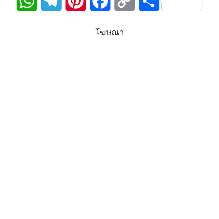
W
T
P
F
C
S
h
e
i
a
o
h
โฆษณา
a
l
n
c
p
a
t
e
t
e
y
r
s
g
e
b
L
e
A
r
r
o
i
p
a
e
o
n
p
m
s
k
k
t