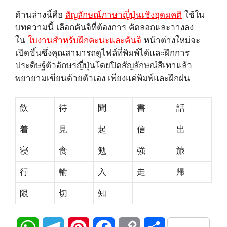
ด้านล่างนี้คือ
สัญลักษณ์ภาษาญี่ปุ่นเชิงอุดมคติ
ใช้ใน
บทความนี้ เลือกคันจิที่ต้องการ คัดลอกและวางลง
ใน
ใบงานสำหรับฝึกคะนะและคันจิ
หน้าต่างใหม่จะ
เปิดขึ้นซึ่งคุณสามารถดูไฟล์ที่พิมพ์ได้และฝึกการ
ประดิษฐ์ตัวอักษรญี่ปุ่นโดยปิดสัญลักษณ์สีเทาแล้ว
พยายามเขียนด้วยตัวเอง เพียงแค่พิมพ์และฝึกฝน
飲
待
聞
書
話
着
見
起
信
出
寝
食
勉
強
旅
行
輸
入
走
帰
限
切
知