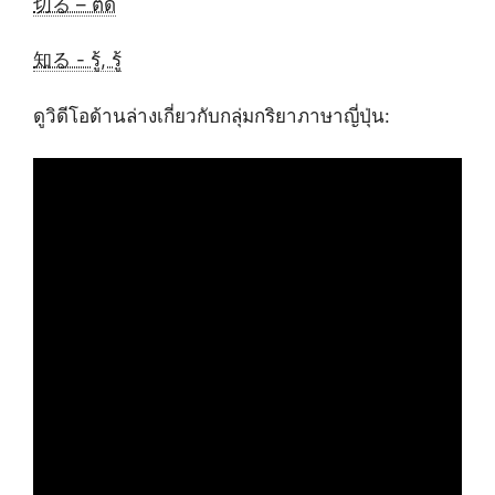
切る – ตัด
知る - รู้, รู้
ดูวิดีโอด้านล่างเกี่ยวกับกลุ่มกริยาภาษาญี่ปุ่น: