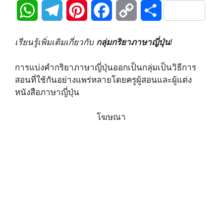
W
T
P
F
C
S
h
e
i
a
o
h
เรียนรู้เพิ่มเติมเกี่ยวกับ
กลุ่มกริยาภาษาญี่ปุ่น
!
a
l
n
c
p
a
การแบ่งคำกริยาภาษาญี่ปุ่นออกเป็นกลุ่มเป็นวิธีการ
t
e
t
e
y
r
สอนที่ใช้กันอย่างแพร่หลายโดยครูผู้สอนและผู้แต่ง
หนังสือภาษาญี่ปุ่น
s
g
e
b
L
e
A
r
r
o
i
โฆษณา
p
a
e
o
n
p
m
s
k
k
t