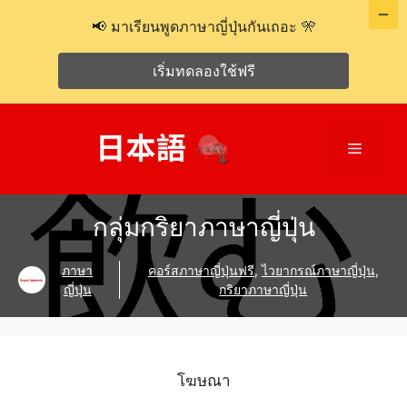
📢 มาเรียนพูดภาษาญี่ปุ่นกันเถอะ 🎌
เริ่มทดลองใช้ฟรี
ข้าม
ไป
เมนู
ที่
เนื้อหา
กลุ่มกริยาภาษาญี่ปุ่น
ภาษา
คอร์สภาษาญี่ปุ่นฟรี
,
ไวยากรณ์ภาษาญี่ปุ่น
,
ญี่ปุ่น
กริยาภาษาญี่ปุ่น
โฆษณา