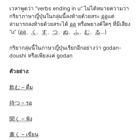
เวลาพูดว่า “verbs ending in u” ไม่ได้หมายความว่า
กริยาภาษาญี่ปุ่นในกลุ่มนี้ลงท้ายด้วยสระ
อุอุ
แต่
สามารถลงท้ายด้วยสระได้
อุอุ
หรือพยางค์ใดๆ ที่มีเสียง
“u” (
อุอุ
、
く
、
す
、
つ
、
ぬ
、
ふ
、
む
、
る
…)
กริยากลุ่มนี้ในภาษาญี่ปุ่นเรียกอีกอย่างว่า godan-
doushi หรือเพียงแค่ godan
ตัวอย่าง:
飲む – ดื่ม
待つ – รอ
聞く – ฟัง
書く – เขียน