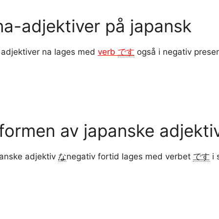
na-adjektiver på japansk
 adjektiver na lages med
verb
です
også i negativ presen
sformen av japanske adjekti
anske adjektiv
な
negativ fortid lages med verbet
です
i 