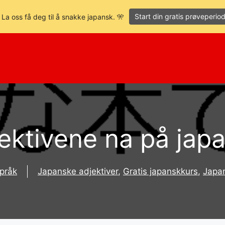
Start din gratis prøveperio
 La oss få deg til å snakke japansk. 🎌
ektivene na på jap
pråk
Japanske adjektiver
,
Gratis japanskkurs
,
Japa