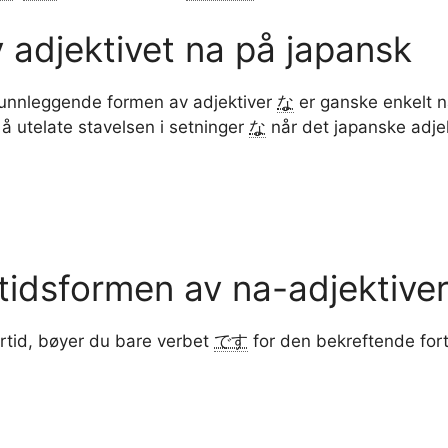
 adjektivet na på japansk
runnleggende formen av adjektiver
な
er ganske enkelt na
 å utelate stavelsen i setninger
な
når det japanske adjek
tidsformen av na-adjektive
ortid, bøyer du bare verbet
です
for den bekreftende fort