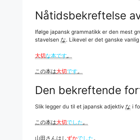
Nåtidsbekreftelse av
Ifølge japansk grammatikk er den mest g
stavelsen
な
. Likevel er det ganske vanlig
大切
な本です
。
この本は
大切
です
。
Den bekreftende for
Slik legger du til et japansk adjektiv
な
i f
この本は
大切
でした
。
山田さんは
し
ずか
でした
。