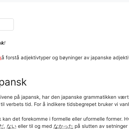
sk
!
k
å forstå adjektivtyper og bøyninger av japanske adjekt
apansk
tivene på japansk, har den japanske grammatikken vært
il verbets tid. For å indikere tidsbegrepet bruker vi van
 kan det forekomme i formelle eller uformelle former. Hv
だ
,
ない
eller til og med
なかった
på slutten av setninger