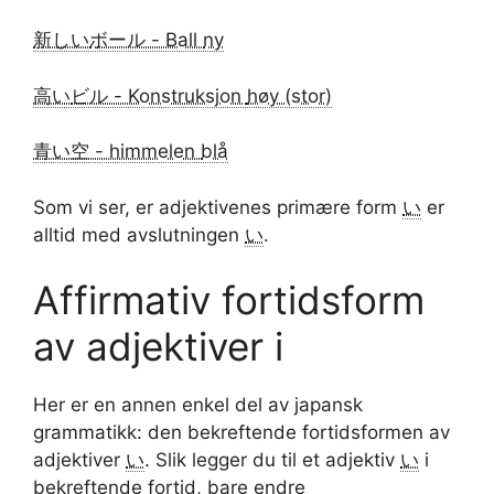
新しい
ボール - Ball
ny
高い
ビル - Konstruksjon
høy (stor)
青い
空 - himmelen
blå
Som vi ser, er adjektivenes primære form
い
er
alltid med avslutningen
い
.
Affirmativ fortidsform
av adjektiver i
Her er en annen enkel del av japansk
grammatikk: den bekreftende fortidsformen av
adjektiver
い
. Slik legger du til et adjektiv
い
i
bekreftende fortid, bare endre