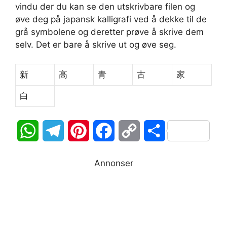
vindu der du kan se den utskrivbare filen og
øve deg på japansk kalligrafi ved å dekke til de
grå symbolene og deretter prøve å skrive dem
selv. Det er bare å skrive ut og øve seg.
新
高
青
古
家
白
W
T
P
F
C
S
h
e
i
a
o
h
Annonser
a
l
n
c
p
a
t
e
t
e
y
r
s
g
e
b
L
e