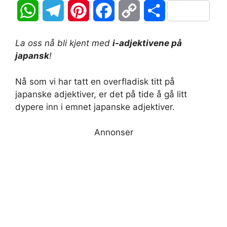
W
T
P
F
C
S
h
e
i
a
o
h
La oss nå bli kjent med
i-adjektivene på
a
l
n
c
p
a
japansk
!
t
e
t
e
y
r
Nå som vi har tatt en overfladisk titt på
japanske adjektiver, er det på tide å gå litt
s
g
e
b
L
e
dypere inn i emnet japanske adjektiver.
A
r
r
o
i
Annonser
p
a
e
o
n
p
m
s
k
k
t