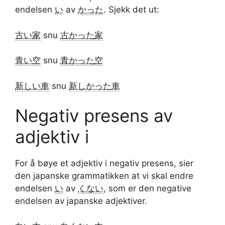
endelsen
い
av
かった
. Sjekk det ut:
古い
家
snu
古かった
家
青い
空
snu
青かった
空
新しい
車
snu
新しかった
車
Negativ presens av
adjektiv i
For å bøye et adjektiv i negativ presens, sier
den japanske grammatikken at vi skal endre
endelsen
い
av
くない
, som er den negative
endelsen av japanske adjektiver.