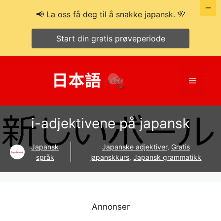
📢 La oss få deg til å snakke japansk. 🎌
Start din gratis prøveperiode
Hopp
til
Meny
innhold
i-adjektivene på japansk
Japansk
Japanske adjektiver
,
Gratis
språk
japanskkurs
,
Japansk grammatikk
Annonser