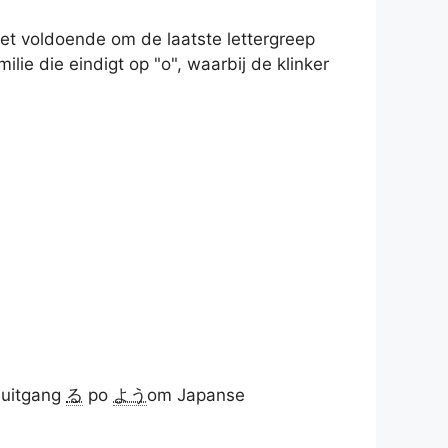
et voldoende om de laatste lettergreep
ie die eindigt op "o", waarbij de klinker
 uitgang
る
po
よう
om Japanse