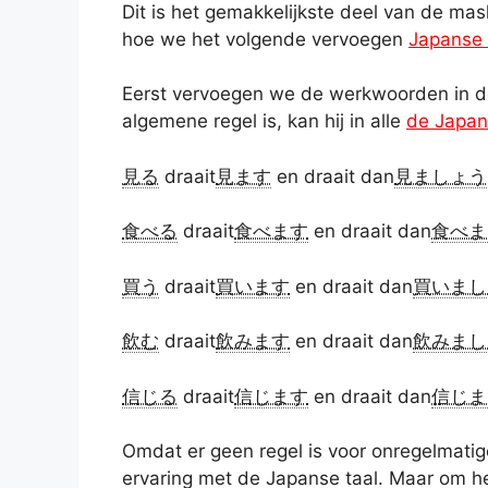
Dit is het gemakkelijkste deel van de 
hoe we het volgende vervoegen
Japanse
Eerst vervoegen we de werkwoorden in 
algemene regel is, kan hij in alle
de Japa
見る
draait
見ます
en draait dan
見ましょう
食べる
draait
食べます
en draait dan
食べま
買う
draait
買います
en draait dan
買いまし
飲む
draait
飲みます
en draait dan
飲みまし
信じる
draait
信じます
en draait dan
信じま
Omdat er geen regel is voor onregelmat
ervaring met de Japanse taal. Maar om he