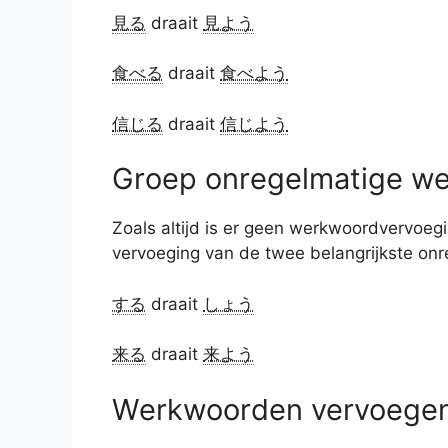
見る
draait
見よう
食べる
draait
食べよう
信じる
draait
信じよう
Groep onregelmatige w
Zoals altijd is er geen werkwoordvervoeg
vervoeging van de twee belangrijkste on
する
draait
しょう
来る
draait
来よう
Werkwoorden vervoegen 