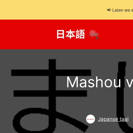
📢 Laten we 
Ga
naar
de
inhoud
Mashou v
Japanse taal