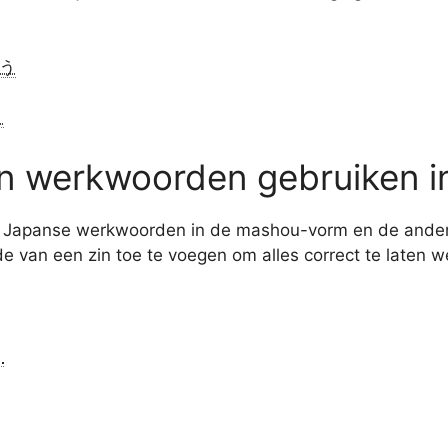
う
う
 werkwoorden gebruiken i
van Japanse werkwoorden in de mashou-vorm en de ande
e van een zin toe te voegen om alles correct te laten w
。