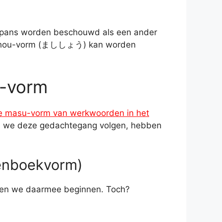
apans worden beschouwd als een ander
 mashou-vorm (まししょう) kan worden
u-vorm
e masu-vorm van werkwoorden in het
ls we deze gedachtegang volgen, hebben
enboekvorm)
aten we daarmee beginnen. Toch?