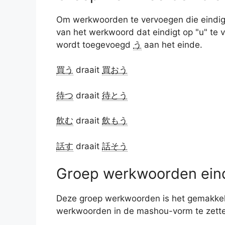
Om werkwoorden te vervoegen die eindi
van het werkwoord dat eindigt op "u" te v
wordt toegevoegd
う
aan het einde.
買う
draait
買おう
待つ
draait
待とう
飲む
draait
飲もう
話す
draait
話そう
Groep werkwoorden eindi
Deze groep werkwoorden is het gemakkelij
werkwoorden in de mashou-vorm te zett