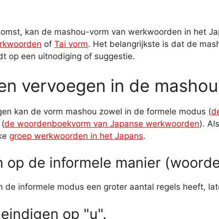
ekomst, kan de mashou-vorm van werkwoorden in het J
erkwoorden
of
Tai vorm
. Het belangrijkste is dat de
dt op een uitnodiging of suggestie.
en vervoegen in de masho
gen kan de vorm mashou zowel in de formele modus (
d
 (
de woordenboekvorm van Japanse werkwoorden
). A
lke
groep werkwoorden in het Japans
.
 op de informele manier (woord
de informele modus een groter aantal regels heeft, l
indigen op "u".