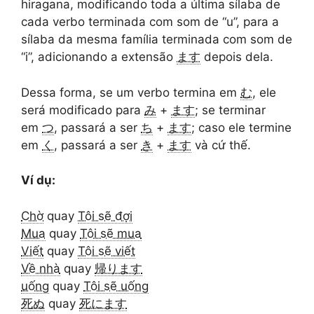
hiragana, modificando toda a última sílaba de
cada verbo terminada com som de “u”, para a
sílaba da mesma família terminada com som de
“i”, adicionando a extensão
ます
depois dela.
Dessa forma, se um verbo termina em
む
, ele
será modificado para
み
+
ます
; se terminar
em
つ
, passará a ser
ち
+
ます
; caso ele termine
em
く
, passará a ser
き
+
ます
và cứ thế.
Ví dụ:
Chờ
quay
Tôi sẽ đợi
Mua
quay
Tôi sẽ mua
Viết
quay
Tôi sẽ viết
Về nhà
quay
帰ります
uống
quay
Tôi sẽ uống
死ぬ
quay
死にます