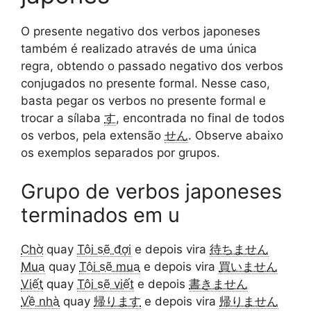
O presente negativo dos verbos japoneses
também é realizado através de uma única
regra, obtendo o passado negativo dos verbos
conjugados no presente formal. Nesse caso,
basta pegar os verbos no presente formal e
trocar a sílaba
す
, encontrada no final de todos
os verbos, pela extensão
せん
. Observe abaixo
os exemplos separados por grupos.
Grupo de verbos japoneses
terminados em u
Chờ
quay
Tôi sẽ đợi
e depois vira
待ちません
Mua
quay
Tôi sẽ mua
e depois vira
買いません
Viết
quay
Tôi sẽ viết
e depois
書きません
Về nhà
quay
帰ります
e depois vira
帰りません