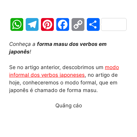
W
T
P
F
C
S
h
e
i
a
o
h
Conheça a
forma masu dos verbos em
a
l
n
c
p
a
japonês
!
t
e
t
e
y
r
Se no artigo anterior, descobrimos um
modo
informal dos verbos japoneses
, no artigo de
s
g
e
b
L
e
hoje, conheceremos o modo formal, que em
A
r
r
o
i
japonês é chamado de forma masu.
p
a
e
o
n
Quảng cáo
p
m
s
k
k
t