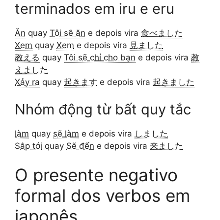
terminados em iru e eru
Ăn
quay
Tôi sẽ ăn
e depois vira
食べました
Xem
quay
Xem
e depois vira
見ました
教える
quay
Tôi sẽ chỉ cho bạn
e depois vira
教
えました
Xảy ra
quay
起きます
e depois vira
起きました
Nhóm động từ bất quy tắc
làm
quay
sẽ làm
e depois vira
しました
Sắp tới
quay
Sẽ đến
e depois vira
来ました
O presente negativo
formal dos verbos em
japonês