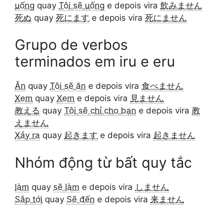
uống
quay
Tôi sẽ uống
e depois vira
飲みません
死ぬ
quay
死にます
e depois vira
死にません
Grupo de verbos
terminados em iru e eru
Ăn
quay
Tôi sẽ ăn
e depois vira
食べません
Xem
quay
Xem
e depois vira
見ません
教える
quay
Tôi sẽ chỉ cho bạn
e depois vira
教
えません
Xảy ra
quay
起きます
e depois vira
起きません
Nhóm động từ bất quy tắc
làm
quay
sẽ làm
e depois vira
しません
Sắp tới
quay
Sẽ đến
e depois vira
来ません