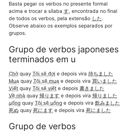
Basta pegar os verbos no presente formal
acima e trocar a sílaba
す
, encontrada no final
de todos os verbos, pela extensão
した
.
Observe abaixo os exemplos separados por
grupos.
Grupo de verbos japoneses
terminados em u
Chờ
quay
Tôi sẽ đợi
e depois vira
待ちました
Mua
quay
Tôi sẽ mua
e depois vira
買いました
Viết
quay
Tôi sẽ viết
e depois
書きました
Về nhà
quay
帰ります
e depois vira
帰りました
uống
quay
Tôi sẽ uống
e depois vira
飲みました
死ぬ
quay
死にます
e depois vira
死にました
Grupo de verbos