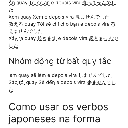
Ăn
quay
Tôi sẽ ăn
e depois vira
食べませんでし
た
Xem
quay
Xem
e depois vira
見ませんでした
教える
quay
Tôi sẽ chỉ cho bạn
e depois vira
教
えませんでした
Xảy ra
quay
起きます
e depois vira
起きませんで
した
Nhóm động từ bất quy tắc
làm
quay
sẽ làm
e depois vira
しませんでした
Sắp tới
quay
Sẽ đến
e depois vira
来ませんでし
た
Como usar os verbos
japoneses na forma