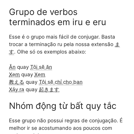
Grupo de verbos
terminados em iru e eru
Esse é o grupo mais fácil de conjugar. Basta
trocar a terminação ru pela nossa extensão
ま
す
. Olhe só os exemplos abaixo:
Ăn
quay
Tôi sẽ ăn
Xem
quay
Xem
教える
quay
Tôi sẽ chỉ cho bạn
Xảy ra
quay
起きます
Nhóm động từ bất quy tắc
Esse grupo não possui regras de conjugação. É
melhor ir se acostumando aos poucos com