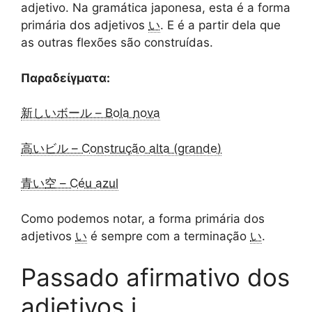
adjetivo. Na gramática japonesa, esta é a forma
primária dos adjetivos
い
. E é a partir dela que
as outras flexões são construídas.
Παραδείγματα:
新しい
ボール – Bola
nova
高い
ビル – Construção
alta (grande)
青い
空 – Céu
azul
Como podemos notar, a forma primária dos
adjetivos
い
é sempre com a terminação
い
.
Passado afirmativo dos
adjetivos i