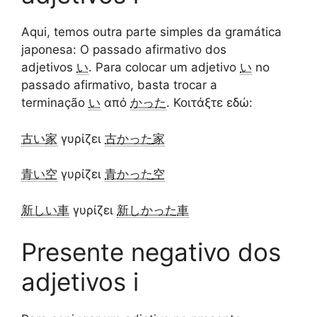
Aqui, temos outra parte simples da gramática
japonesa: O passado afirmativo dos
adjetivos
い
. Para colocar um adjetivo
い
no
passado afirmativo, basta trocar a
terminação
い
από
かった
. Κοιτάξτε εδώ:
古い
家
γυρίζει
古かった
家
青い
空
γυρίζει
青かった
空
新しい
車
γυρίζει
新しかった
車
Presente negativo dos
adjetivos i