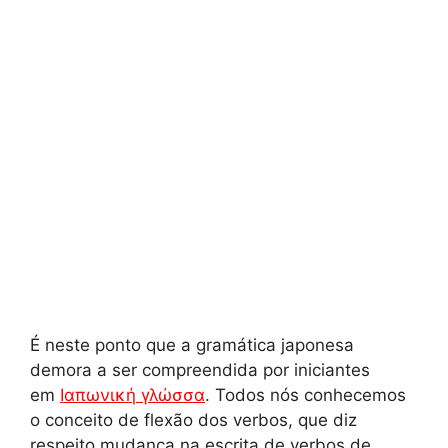
ε
É neste ponto que a gramática japonesa
demora a ser compreendida por iniciantes
em
Ιαπωνική γλώσσα
. Todos nós conhecemos
o conceito de flexão dos verbos, que diz
respeito mudança na escrita de verbos de