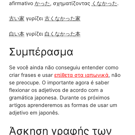
afirmativo
かった
, σχηματίζοντας
くなかった
.
古い
家
γυρίζει
古くなかった
家
白い
本
γυρίζει
白くなかった
本
Συμπέρασμα
Se você ainda não conseguiu entender como
criar frases e usar
επίθετα στα ιαπωνικά
, não
se preocupe. O importante agora é saber
flexionar os adjetivos de acordo com a
gramática japonesa. Durante os próximos
artigos aprenderemos as formas de usar um
adjetivo em japonês.
Άσκηση γραφής των