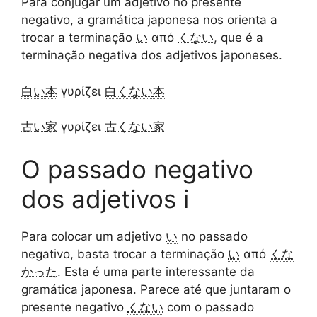
Para conjugar um adjetivo no presente
negativo, a gramática japonesa nos orienta a
trocar a terminação
い
από
くない
, que é a
terminação negativa dos adjetivos japoneses.
白い
本
γυρίζει
白くない
本
古い
家
γυρίζει
古くない
家
O passado negativo
dos adjetivos i
Para colocar um adjetivo
い
no passado
negativo, basta trocar a terminação
い
από
くな
かった
. Esta é uma parte interessante da
gramática japonesa. Parece até que juntaram o
presente negativo
くない
com o passado