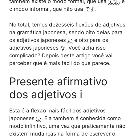
também existe o modo formal, que usa
です
, e
o modo informal, que não usa
です
.
No total, temos dezesseis flexões de adjetivos
na gramática japonesa, sendo oito delas para
os adjetivos japoneses
い
e oito para os
adjetivos japoneses
な
. Você acha isso
complicado? Depois deste artigo você vai
perceber que é mais fácil do que parece.
Presente afirmativo
dos adjetivos i
Esta é a flexão mais fácil dos adjetivos
japoneses
い
. Ela também é conhecida como
modo infinitivo, uma vez que praticamente não
existem mudanças na forma de escrever o