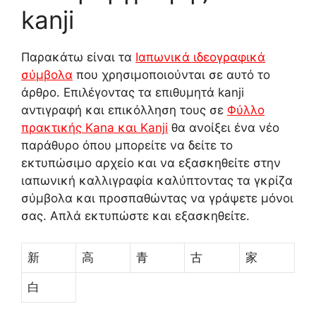
kanji
Παρακάτω είναι τα
Ιαπωνικά ιδεογραφικά
σύμβολα
που χρησιμοποιούνται σε αυτό το
άρθρο. Επιλέγοντας τα επιθυμητά kanji
αντιγραφή και επικόλληση τους σε
Φύλλο
πρακτικής Kana και Kanji
θα ανοίξει ένα νέο
παράθυρο όπου μπορείτε να δείτε το
εκτυπώσιμο αρχείο και να εξασκηθείτε στην
ιαπωνική καλλιγραφία καλύπτοντας τα γκρίζα
σύμβολα και προσπαθώντας να γράψετε μόνοι
σας. Απλά εκτυπώστε και εξασκηθείτε.
新
高
青
古
家
白