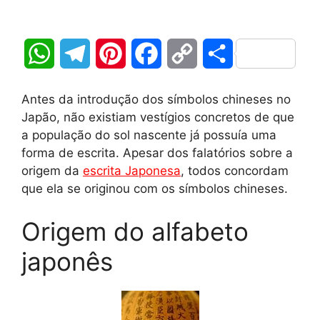
W
T
P
F
C
S
h
e
i
a
o
h
Antes da introdução dos símbolos chineses no
a
l
n
c
p
a
Japão, não existiam vestígios concretos de que
a população do sol nascente já possuía uma
t
e
t
e
y
r
forma de escrita. Apesar dos falatórios sobre a
origem da
escrita Japonesa
, todos concordam
s
g
e
b
L
e
que ela se originou com os símbolos chineses.
A
r
r
o
i
Origem do alfabeto
p
a
e
o
n
japonês
p
m
s
k
k
t