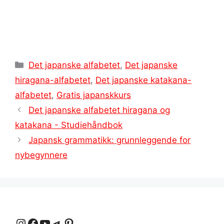
Kategorier
Det japanske alfabetet
,
Det japanske
hiragana-alfabetet
,
Det japanske katakana-
alfabetet
,
Gratis japanskkurs
Det japanske alfabetet hiragana og
katakana - Studiehåndbok
Japansk grammatikk: grunnleggende for
nybegynnere
Instagram
Facebook
YouTube
Telegram
Pinterest