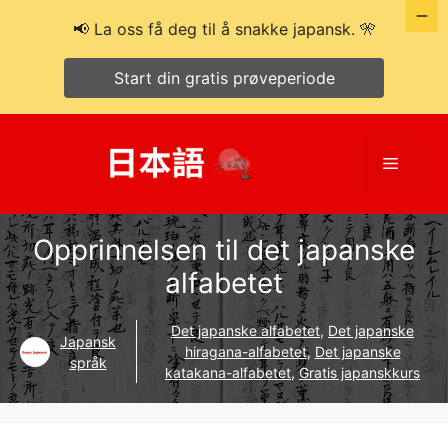
📢 La oss få deg til å snakke japansk. 🎌
Start din gratis prøveperiode
Hopp
til
Meny
innhold
Opprinnelsen til det japanske
alfabetet
Det japanske alfabetet
,
Det japanske
Japansk
hiragana-alfabetet
,
Det japanske
språk
katakana-alfabetet
,
Gratis japanskkurs