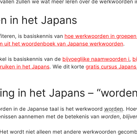
evallen zullen we wat meer leren over de werkwoorden i
n in het Japans
fiteren, is basiskennis van
hoe werkwoorden in groepen
m uit het woordenboek van Japanse werkwoorden
.
kel is basiskennis van de
bijvoeglijke naamwoorden i
,
b
ruiken in het Japans
. Wie dit korte
gratis cursus Japans
ing in het Japans – “worden
den in de Japanse taal is het werkwoord
worden
. Hoe
kenissen aannemen met de betekenis van
worden
,
blijve
Het wordt niet alleen met andere werkwoorden gecombi