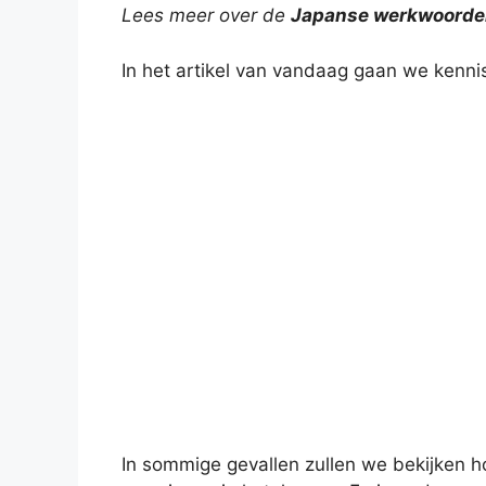
Lees meer over de
Japanse werkwoordel
a
l
n
c
p
l
In het artikel van vandaag gaan we kenn
t
e
t
e
y
e
s
g
e
b
L
n
A
r
r
o
i
p
a
e
o
n
p
m
s
k
k
t
In sommige gevallen zullen we bekijken 