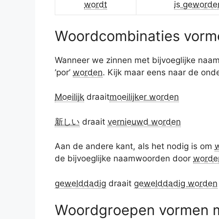
wordt
is geworde
Woordcombinaties vormen
Wanneer we zinnen met bijvoeglijke n
’por’
worden
. Kijk maar eens naar de ond
Moeilijk
draait
moeilijker worden
新しい
draait
vernieuwd worden
Aan de andere kant, als het nodig is om
de bijvoeglijke naamwoorden door
worde
gewelddadig
draait
gewelddadig worden
Woordgroepen vormen me