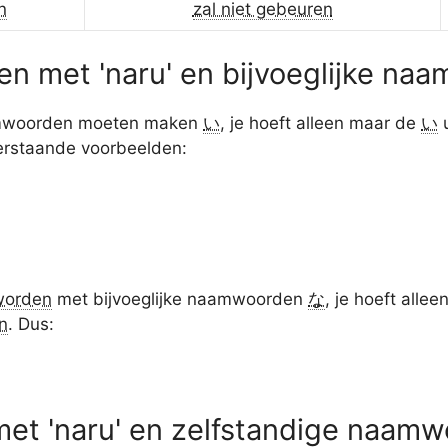
n
zal niet gebeuren
 met 'naru' en bijvoeglijke naa
aamwoorden moeten maken
い
, je hoeft alleen maar de
い
u
erstaande voorbeelden:
worden
met bijvoeglijke naamwoorden
な
, je hoeft alle
n
. Dus:
t 'naru' en zelfstandige naam