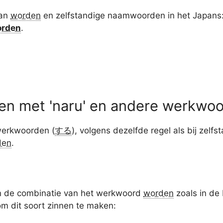
van
worden
en zelfstandige naamwoorden in het Japans: 
rden
.
n met 'naru' en andere werkwo
 werkwoorden (
する
), volgens dezelfde regel als bij zel
den
.
an de combinatie van het werkwoord
worden
zoals in de
om dit soort zinnen te maken: