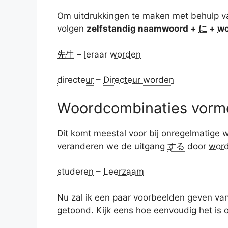
Om uitdrukkingen te maken met behulp 
volgen
zelfstandig naamwoord +
に
+
wo
先生
–
leraar worden
directeur
–
Directeur worden
Woordcombinaties vorme
Dit komt meestal voor bij onregelmatige
veranderen we de uitgang
する
door
wor
studeren
–
Leerzaam
Nu zal ik een paar voorbeelden geven v
getoond. Kijk eens hoe eenvoudig het is 