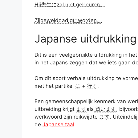
Hij
先生
に
zal niet gebeuren
。
Zij
gewelddadig
に
worden
。
Japanse uitdrukking
Dit is een veelgebruikte uitdrukking in
in het Japans zeggen dat we iets gaan do
Om dit soort verbale uitdrukking te vor
met het partikel
に
+
行く
.
Een gemeenschappelijk kenmerk van werk
uitbreiding krijgt
ます
als
買
います
, bijvoo
werkwoord zijn reikwijdte
ます
. Uiteindel
de
Japanse taal
.