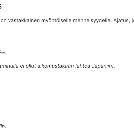
s
on vastakkainen myöntöiselle menneisyydelle. Ajatus, j
た。
(minulla ei ollut aikomustakaan lähteä Japaniin).
in.