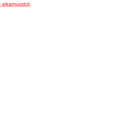
en aikamuodot
.