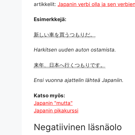
artikkelit:
Japanin verbi olla ja sen verbi
Esimerkkejä:
新しい車を買うつもりだ。
Harkitsen uuden auton ostamista.
来年、日本へ行くつもりです。
Ensi vuonna ajattelin lähteä Japaniin.
Katso myös:
Japanin "mutta"
Japanin pikakurssi
Negatiivinen läsnäolo