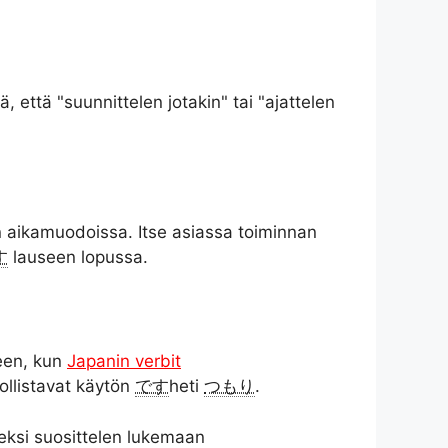
, että "suunnittelen jotakin" tai "ajattelen
 aikamuodoissa. Itse asiassa toiminnan
す
lauseen lopussa.
keen, kun
Japanin verbit
ollistavat käytön
です
heti
つもり
.
seksi suosittelen lukemaan