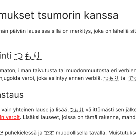
omukset tsumorin kanssa
än päivän lauseissa sillä on merkitys, joka on lähellä sitä
inti
つもり
aton, ilman taivutusta tai muodonmuutosta eri verbien
jugoida verbi, joka esiintyy ennen verbiä.
つもり
tai
で
astaus
 vain yhteinen lause ja lisää
つもり
välittömästi sen jäl
in verbit
. Lisäksi lauseet, joissa on tämä rakenne, mahd
だ
puhekielessä ja
です
muodollisella tavalla. Muistutuk