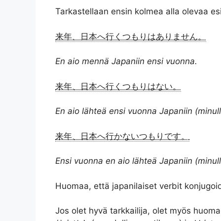
Tarkastellaan ensin kolmea alla olevaa es
来年、日本へ行くつもりはありません。
En aio mennä Japaniin ensi vuonna.
来年、日本へ行くつもりはない。
En aio lähteä ensi vuonna Japaniin (minul
来年、日本へ行かないつもりです。
Ensi vuonna en aio lähteä Japaniin (minul
Huomaa, että japanilaiset verbit konjugo
Jos olet hyvä tarkkailija, olet myös huom