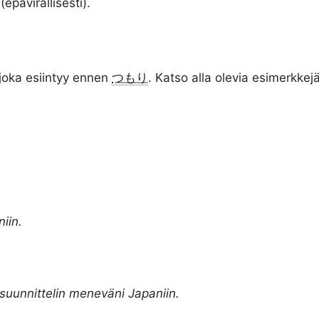
(epävirallisesti).
 joka esiintyy ennen
つもり
. Katso alla olevia esimerkkejä
iin.
 suunnittelin meneväni Japaniin.