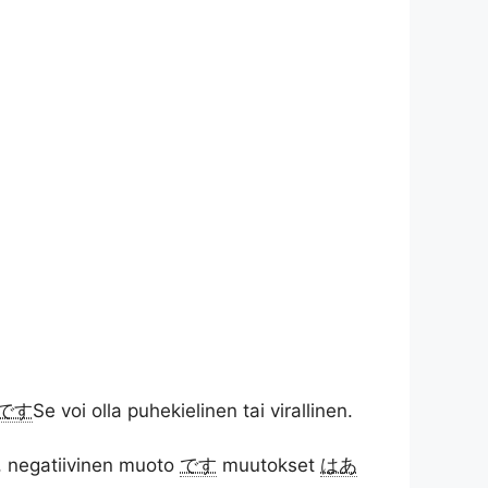
です
Se voi olla puhekielinen tai virallinen.
, negatiivinen muoto
です
muutokset
はあ