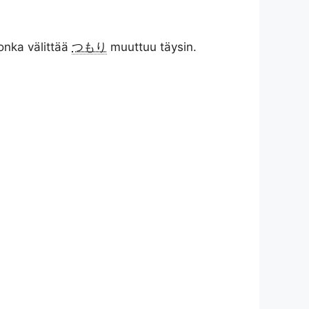
onka välittää
つもり
muuttuu täysin.