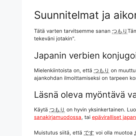
Suunnitelmat ja aik
Tätä varten tarvitsemme sanan
つもり
Täm
tekeväni jotakin".
Japanin verbien konjugo
Mielenkiintoista on, että
つもり
on muuttum
ajankohdan ilmoittamiseksi on tarpeen kon
Läsnä oleva myöntävä v
Käytä
つもり
on hyvin yksinkertainen. Luo
sanakirjamuodossa
, tai
epäviralliset japan
Muistutus siitä, että
です
voi olla muotoa