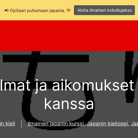
Aloita ilmainen kokeilujakso
📢 Opitaan puhumaan japania. 🎌
lmat ja aikomukset
kanssa
n kieli
Ilmainen japanin kurssi
,
Japanin kielioppi
,
Ja