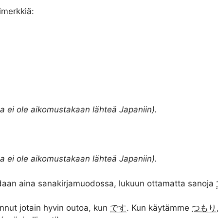
imerkkiä:
la ei ole aikomustakaan lähteä Japaniin).
la ei ole aikomustakaan lähteä Japaniin).
idaan aina sanakirjamuodossa, lukuun ottamatta sanoja
annut jotain hyvin outoa, kun
です
. Kun käytämme
つもり