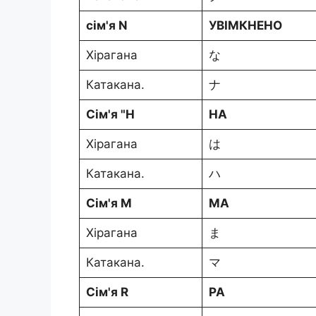
сім'я N
УВІМКНЕНО
Хірагана
な
Катакана.
ナ
Сім'я "Н
HA
Хірагана
は
Катакана.
ハ
Сім'я М
MA
Хірагана
ま
Катакана.
マ
Сім'я R
РА