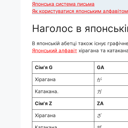
Японська система письма
Як користуватися японським алфавітом
Наголос в японські
В японській абетці також існує графічн
Японський алфавіт
хірагана та катакана
Сім'я G
GA
Хірагана
が
Катакана.
ガ
Сім'я Z
ZA
Хірагана
ざ
Катакана.
ザ