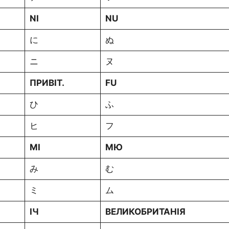
NI
NU
に
ぬ
ニ
ヌ
ПРИВІТ.
FU
ひ
ふ
ヒ
フ
MI
МЮ
み
む
ミ
ム
ІЧ
ВЕЛИКОБРИТАНІЯ