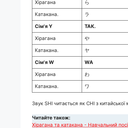
Хірагана
ら
Катакана.
ラ
Сім'я Y
ТАК.
Хірагана
や
Катакана.
ヤ
Сім'я W
WA
Хірагана
わ
Катакана.
ワ
Звук SHI читається як CHI з китайської 
Читайте також:
Хірагана та катакана - Навчальний пос