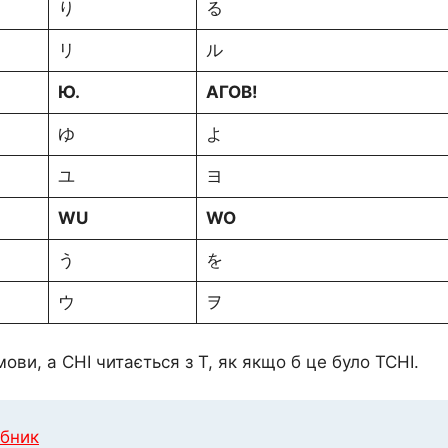
り
る
リ
ル
Ю.
АГОВ!
ゆ
よ
ユ
ヨ
WU
WO
う
を
ウ
ヲ
мови, а CHI читається з Т, як якщо б це було TCHI.
ібник