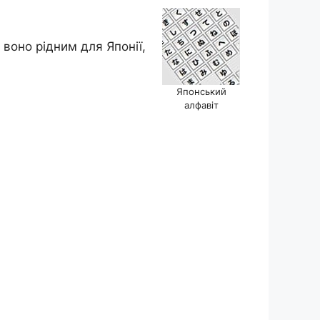
воно рідним для Японії,
Японський
алфавіт