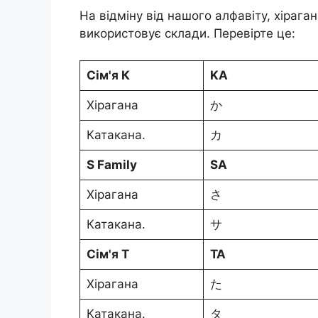
На відміну від нашого алфавіту, хірага
використовує склади. Перевірте це:
Сім'я К
KA
Хірагана
か
Катакана.
カ
S Family
SA
Хірагана
さ
Катакана.
サ
Сім'я T
TA
Хірагана
た
Катакана.
タ