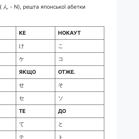
( ん - N), решта японської абетки
КЕ
НОКАУТ
け
こ
ケ
コ
ЯКЩО
ОТЖЕ.
せ
そ
セ
ソ
TE
ДО
て
と
テ
ト