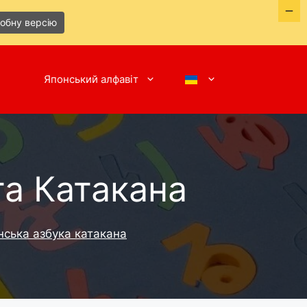
робну версію
Японський алфавіт
та Катакана
нська азбука катакана