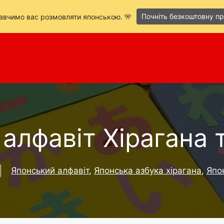
Почніть безкоштовну п
навчимо вас розмовляти японською. 🎌
алфавіт Хірагана 
Японський алфавіт
,
Японська азбука хірагана
,
Япо