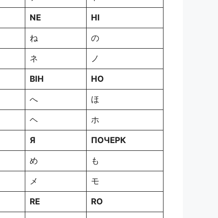
NE
НІ
ね
の
ネ
ノ
ВІН
HO
へ
ほ
ヘ
ホ
Я
ПОЧЕРК
め
も
メ
モ
RE
RO