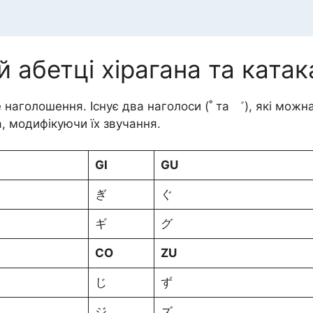
й абетці хірагана та катак
е наголошення. Існує два наголоси (˚ та ゛), які можн
, модифікуючи їх звучання.
GI
GU
ぎ
ぐ
ギ
グ
СО
ZU
じ
ず
ジ
ズ