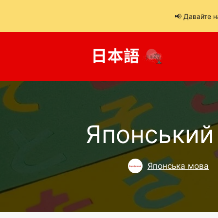
📢 Давайте 
Перейти
до
вмісту
Японський 
Японська мова