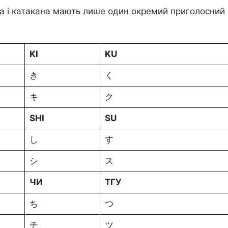
на і катакана мають лише один окремий приголосний 
KI
KU
き
く
キ
ク
SHI
SU
し
す
シ
ス
ЧИ
ТГУ
ち
つ
チ
ツ