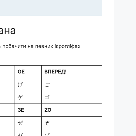
ана
а побачити на певних ієрогліфах
GE
ВПЕРЕД!
げ
ご
ゲ
ゴ
ЗЕ
ZO
ぜ
ぞ
ゼ
ゾ