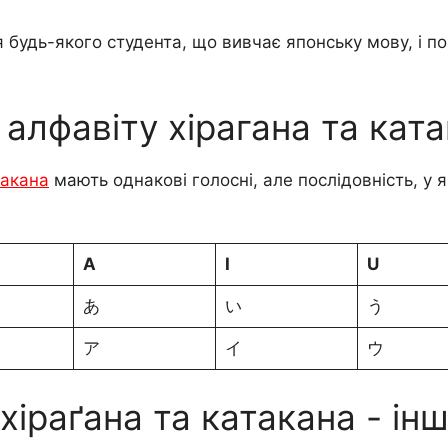
будь-якого студента, що вивчає японську мову, і по
 алфавіту хірагана та кат
такана
мають однакові голосні, але послідовність, у 
A
I
U
あ
い
う
ア
イ
ウ
іраґана та катакана - інш