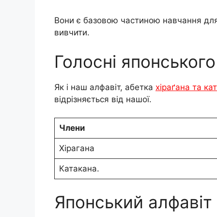
Вони є базовою частиною навчання для 
вивчити.
Голосні японського
Як і наш алфавіт, абетка
хіраґана та ка
відрізняється від нашої.
Члени
Хірагана
Катакана.
Японський алфавіт х