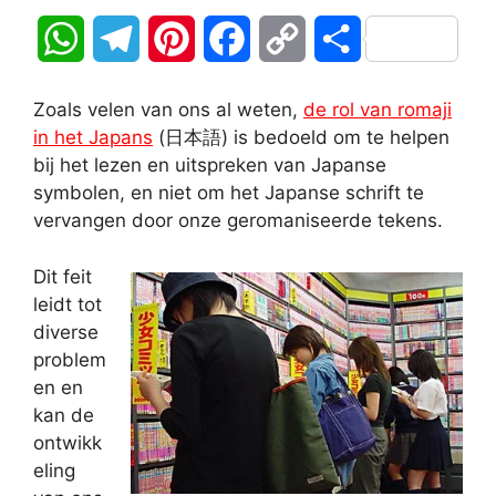
W
T
P
F
C
D
h
e
i
a
o
e
Zoals velen van ons al weten,
de rol van romaji
a
l
n
c
p
l
in het Japans
(日本語) is bedoeld om te helpen
bij het lezen en uitspreken van Japanse
t
e
t
e
y
e
symbolen, en niet om het Japanse schrift te
vervangen door onze geromaniseerde tekens.
s
g
e
b
L
n
A
r
r
o
i
Dit feit
leidt tot
p
a
e
o
n
diverse
problem
p
m
s
k
k
en en
t
kan de
ontwikk
eling