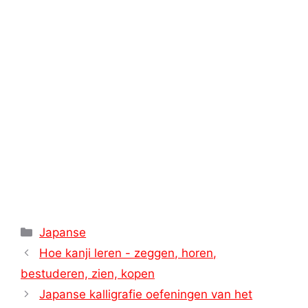
p
a
e
o
n
p
m
s
k
k
t
Categorieën
Japanse
Hoe kanji leren - zeggen, horen,
bestuderen, zien, kopen
Japanse kalligrafie oefeningen van het