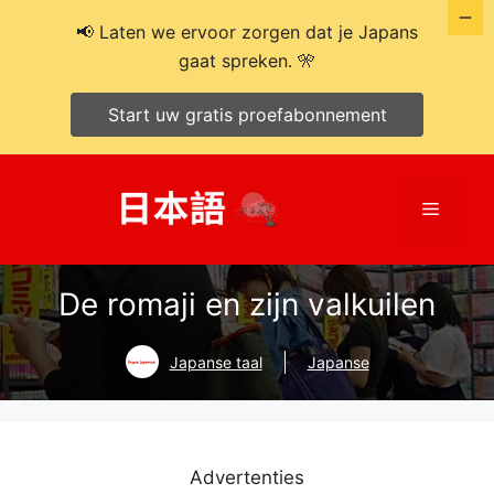
📢 Laten we ervoor zorgen dat je Japans
gaat spreken. 🎌
Start uw gratis proefabonnement
Ga
naar
Menu
de
inhoud
De romaji en zijn valkuilen
Japanse taal
Japanse
Advertenties