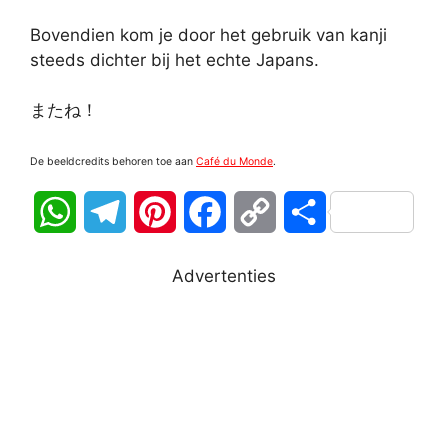
Bovendien kom je door het gebruik van kanji
steeds dichter bij het echte Japans.
またね！
De beeldcredits behoren toe aan
Café du Monde
.
W
T
P
F
C
D
h
e
i
a
o
e
Advertenties
a
l
n
c
p
l
t
e
t
e
y
e
s
g
e
b
L
n
A
r
r
o
i