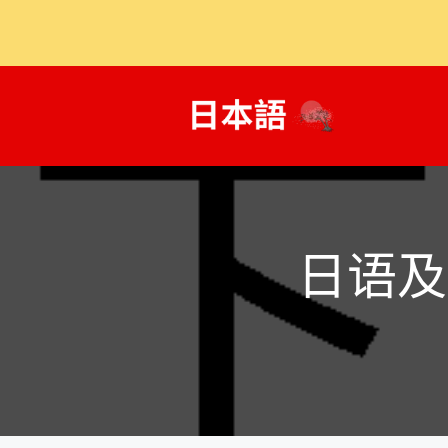
跳
至
内
容
日语及