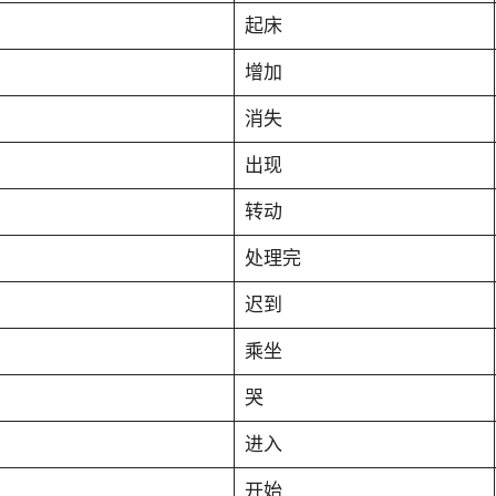
起床
增加
消失
出现
转动
处理完
迟到
乘坐
哭
进入
开始