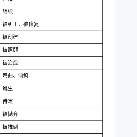
继续
被纠正，被修复
被创建
被照顾
被治愈
弯曲、倾斜
诞生
待定
被抛弃
被推倒