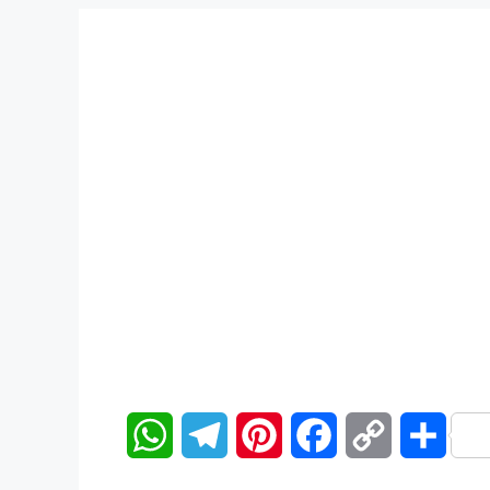
W
T
P
F
C
分
h
e
i
a
o
享