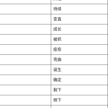
待续
变直
成长
被抓
痊愈
弯曲
诞生
确定
剩下
倒下