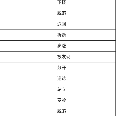
下楼
脱落
返回
折断
高涨
被发现
分开
送达
站立
变冷
脱落