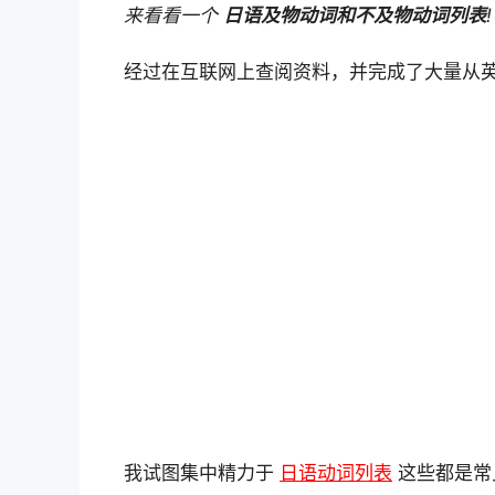
来看看一个
日语及物动词和不及物动词列表
!
a
l
n
c
p
经过在互联网上查阅资料，并完成了大量从
t
e
t
e
y
s
g
e
b
L
A
r
r
o
i
p
a
e
o
n
p
m
s
k
k
t
我试图集中精力于
日语动词列表
这些都是常