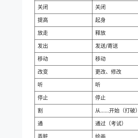
关闭
关闭
提高
起身
放走
释放
发出
发送/寄送
移动
移动
改变
更改、修改
听
听
停止
停止
割
从……开始（打破
通
通过（考试）
弄脏
绘画