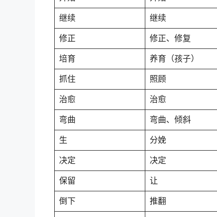
继续
继续
修正
修正、修复
培育
养育（孩子）
抓住
照顾
治愈
治愈
弯曲
弯曲、倾斜
生
分娩
决定
决定
保留
让
倒下
推翻