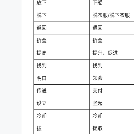
放下
下船
脱下
脱衣服/脱下衣服
返回
退回
折叠
折叠
提高
提升、促进
找到
找到
明白
领会
传递
交付
设立
竖起
冷却
冷却
拔
提取