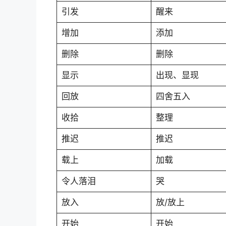
引发
醒来
增加
添加
删除
删除
显示
出现、显现
回放
四舍五入
收拾
整理
推迟
推迟
载上
加载
令人落泪
哭
放入
放/放上
开始
开始