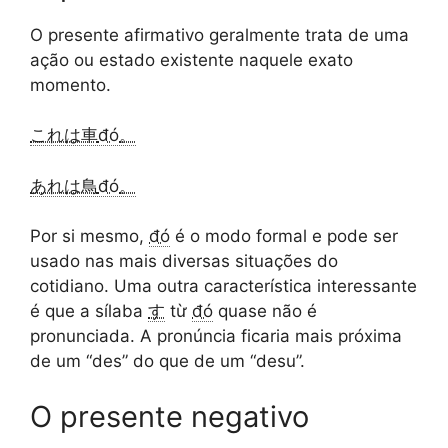
O presente afirmativo geralmente trata de uma
ação ou estado existente naquele exato
momento.
これは車
đó
。
あれは鳥
đó
。
Por si mesmo,
đó
é o modo formal e pode ser
usado nas mais diversas situações do
cotidiano. Uma outra característica interessante
é que a sílaba
す
từ
đó
quase não é
pronunciada. A pronúncia ficaria mais próxima
de um “des” do que de um “desu”.
O presente negativo