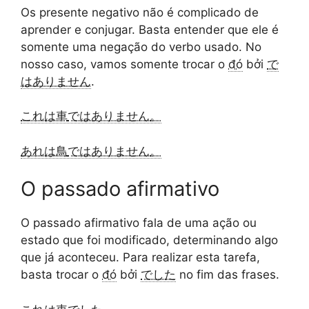
Os presente negativo não é complicado de
aprender e conjugar. Basta entender que ele é
somente uma negação do verbo usado. No
nosso caso, vamos somente trocar o
đó
bởi
で
はありません
.
これは車
ではありません
。
あれは鳥
ではありません
。
O passado afirmativo
O passado afirmativo fala de uma ação ou
estado que foi modificado, determinando algo
que já aconteceu. Para realizar esta tarefa,
basta trocar o
đó
bởi
でした
no fim das frases.