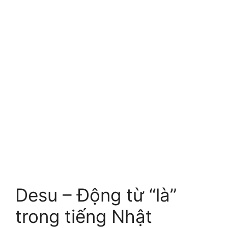
Desu – Động từ “là”
trong tiếng Nhật