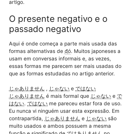
artigo.
O presente negativo e o
passado negativo
Aqui é onde começa a parte mais usada das
formas alternativas de
đó
. Muitos japoneses a
usam em conversas informais e, as vezes,
essas formas me parecem ser mais usadas do
que as formas estudadas no artigo anterior.
じゃありません
,
じゃない
e
ではない
じゃありません
é mais formal que
じゃない
e
で
はない
.
ではない
me pareceu estar fora de uso.
Eu nunca vi ninguém usar esta expressão. Em
contrapartida,
じゃありません
e
じゃない
são
muito usados e ambos possuem a mesma
função e significado de
ではありません
no