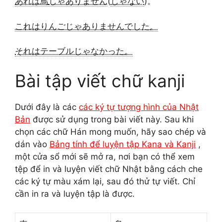
あれは鳥
じゃありません
(
じゃない
)。
これはりんご
じゃありませんでした
。
それはテーブル
じゃなかった
。
Bài tập viết chữ kanji
Dưới đây là các
các ký tự tượng hình của Nhật
Bản
được sử dụng trong bài viết này. Sau khi
chọn các chữ Hán mong muốn, hãy sao chép và
dán vào
Bảng tính để luyện tập Kana và Kanji
,
một cửa sổ mới sẽ mở ra, nơi bạn có thể xem
tệp để in và luyện viết chữ Nhật bằng cách che
các ký tự màu xám lại, sau đó thử tự viết. Chỉ
cần in ra và luyện tập là được.