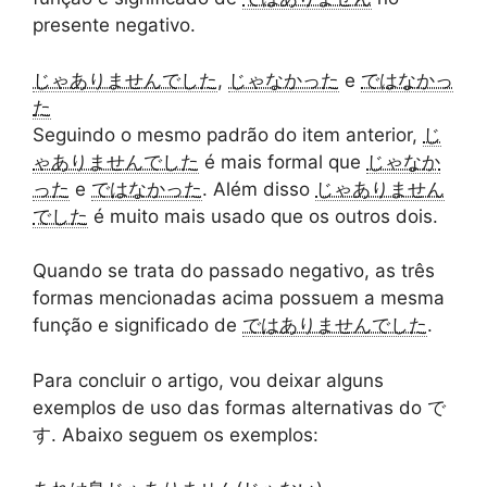
presente negativo.
じゃありませんでした
,
じゃなかった
e
ではなかっ
た
Seguindo o mesmo padrão do item anterior,
じ
ゃありませんでした
é mais formal que
じゃなか
った
e
ではなかった
. Além disso
じゃありません
でした
é muito mais usado que os outros dois.
Quando se trata do passado negativo, as três
formas mencionadas acima possuem a mesma
função e significado de
ではありませんでした
.
Para concluir o artigo, vou deixar alguns
exemplos de uso das formas alternativas do で
す. Abaixo seguem os exemplos: