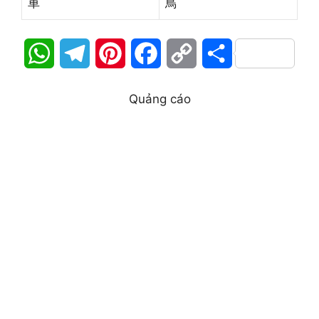
車
鳥
W
T
P
F
C
S
h
e
i
a
o
h
Quảng cáo
a
l
n
c
p
a
t
e
t
e
y
r
s
g
e
b
L
e
A
r
r
o
i
p
a
e
o
n
p
m
s
k
k
t