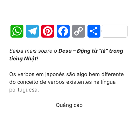
W
T
P
F
C
S
h
e
i
a
o
h
Saiba mais sobre o
Desu – Động từ “là” trong
a
l
n
c
p
a
tiếng Nhật
!
t
e
t
e
y
r
Os verbos em japonês são algo bem diferente
do conceito de verbos existentes na língua
s
g
e
b
L
e
portuguesa.
A
r
r
o
i
Quảng cáo
p
a
e
o
n
p
m
s
k
k
t