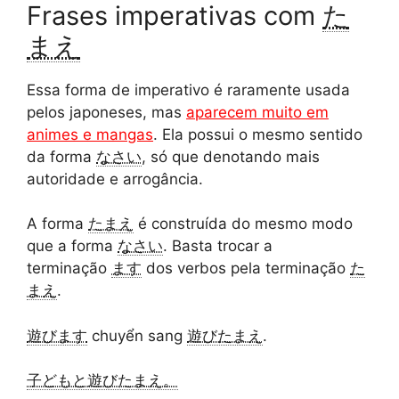
Frases imperativas com
た
まえ
Essa forma de imperativo é raramente usada
pelos japoneses, mas
aparecem muito em
animes e mangas
. Ela possui o mesmo sentido
da forma
なさい
, só que denotando mais
autoridade e arrogância.
A forma
たまえ
é construída do mesmo modo
que a forma
なさい
. Basta trocar a
terminação
ます
dos verbos pela terminação
た
まえ
.
遊びます
chuyển sang
遊びたまえ
.
子どもと遊びたまえ。