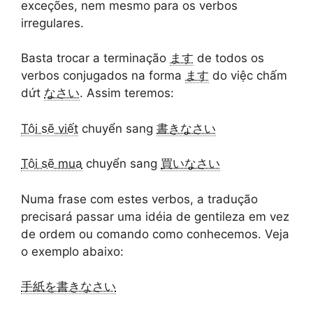
exceções, nem mesmo para os verbos
irregulares.
Basta trocar a terminação
ます
de todos os
verbos conjugados na forma
ます
do việc chấm
dứt
なさい
. Assim teremos:
Tôi sẽ viết
chuyển sang
書きなさい
Tôi sẽ mua
chuyển sang
買いなさい
Numa frase com estes verbos, a tradução
precisará passar uma idéia de gentileza em vez
de ordem ou comando como conhecemos. Veja
o exemplo abaixo:
手紙を書きなさい