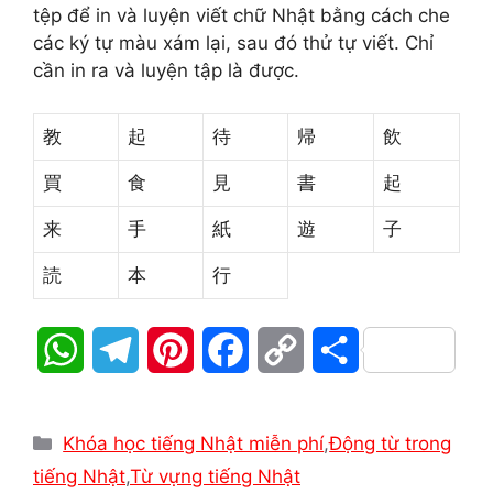
tệp để in và luyện viết chữ Nhật bằng cách che
các ký tự màu xám lại, sau đó thử tự viết. Chỉ
cần in ra và luyện tập là được.
教
起
待
帰
飲
買
食
見
書
起
来
手
紙
遊
子
読
本
行
W
T
P
F
C
S
h
e
i
a
o
h
Danh
a
l
n
c
p
a
Khóa học tiếng Nhật miễn phí
,
Động từ trong
mục
tiếng Nhật
,
Từ vựng tiếng Nhật
t
e
t
e
y
r