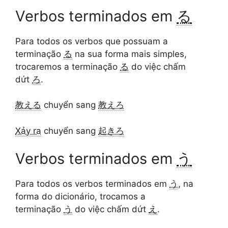
Verbos terminados em
る
Para todos os verbos que possuam a
terminação
る
na sua forma mais simples,
trocaremos a terminação
る
do việc chấm
dứt
ろ
.
教える
chuyển sang
教えろ
Xảy ra
chuyển sang
起きろ
Verbos terminados em
う
Para todos os verbos terminados em
う
, na
forma do dicionário, trocamos a
terminação
う
do việc chấm dứt
え
.