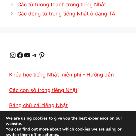
Các từ tượng thanh trong tiếng Nhật
s
g
e
b
L
e
Các động từ trong tiếng Nhật ở dạng TAI
A
r
r
o
i
p
a
e
o
n
p
m
s
k
k
Instagram
Facebook
YouTube
Telegram
Pinterest
t
Khóa học tiếng Nhật miễn phí - Hướng dẫn
Các con số trong tiếng Nhật
Bảng chữ cái tiếng Nhật
We are using cookies to give you the best experience on our
website.
You can find out more about which cookies we are using or
switch them off in
settings
.