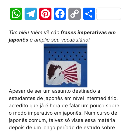
W
T
P
F
C
S
h
e
i
a
o
h
Tìm hiểu thêm về các
frases imperativas em
a
l
n
c
p
a
japonês
e amplie seu vocabulário!
t
e
t
e
y
r
s
g
e
b
L
e
A
r
r
o
i
p
a
e
o
n
Apesar de ser um assunto destinado a
estudantes de japonês em nível intermediário,
p
m
s
k
k
acredito que já é hora de falar um pouco sobre
t
o modo imperativo em japonês. Num curso de
japonês comum, talvez só visse essa matéria
depois de um longo período de estudo sobre