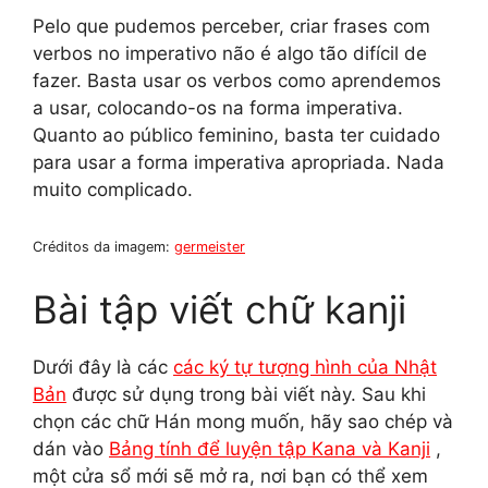
Pelo que pudemos perceber, criar frases com
verbos no imperativo não é algo tão difícil de
fazer. Basta usar os verbos como aprendemos
a usar, colocando-os na forma imperativa.
Quanto ao público feminino, basta ter cuidado
para usar a forma imperativa apropriada. Nada
muito complicado.
Créditos da imagem:
germeister
Bài tập viết chữ kanji
Dưới đây là các
các ký tự tượng hình của Nhật
Bản
được sử dụng trong bài viết này. Sau khi
chọn các chữ Hán mong muốn, hãy sao chép và
dán vào
Bảng tính để luyện tập Kana và Kanji
,
một cửa sổ mới sẽ mở ra, nơi bạn có thể xem