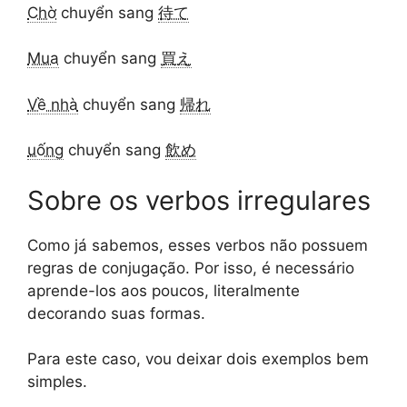
Chờ
chuyển sang
待て
Mua
chuyển sang
買え
Về nhà
chuyển sang
帰れ
uống
chuyển sang
飲め
Sobre os verbos irregulares
Como já sabemos, esses verbos não possuem
regras de conjugação. Por isso, é necessário
aprende-los aos poucos, literalmente
decorando suas formas.
Para este caso, vou deixar dois exemplos bem
simples.