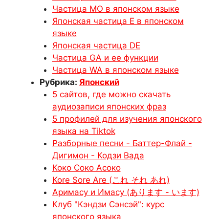
Частица МО в японском языке
Японская частица E в японском
языке
Японская частица DE
Частица GA и ее функции
Частица WA в японском языке
Рубрика:
Японский
5 сайтов, где можно скачать
аудиозаписи японских фраз
5 профилей для изучения японского
языка на Tiktok
Разборные песни - Баттер-Флай -
Дигимон - Кодзи Вада
Коко Соко Асоко
Kore Sore Are (これ それ あれ)
Аримасу и Имасу (あります - います)
Клуб "Кэндзи Сэнсэй": курс
японского языка