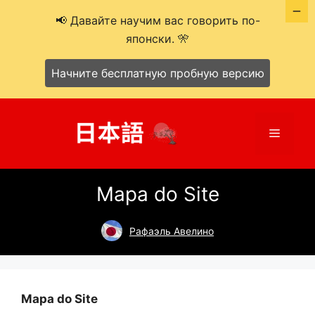
📢 Давайте научим вас говорить по-
японски. 🎌
Начните бесплатную пробную версию
Перейти
к
Меню
содержимому
Mapa do Site
Рафаэль Авелино
Mapa do Site