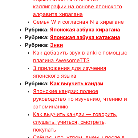
каллиграфии на основе японского
алфавита хирагана
Семья W и согласная N в хирагане
Рубрика:
Японская азбука хирагана
Рубрика:
Японская азбука катакана
Рубрика:
Энки
Как добавить звук в anki с помощью
плагина AwesomeTTS
3 приложения для изучения
японского языка
Рубрика:
Как выучить кандзи
Японские кандзи: полное
руководство по изучению, чтению и
запоминанию
Как выучить кандзи — говорить,
слушать, учиться, смотреть,
покупать
Сейчас, что, утром, днем и после в