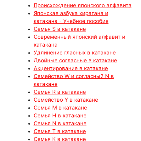
Происхождение японского алфавита
Японская азбука хирагана и
катакана - Учебное пособие
Семья S в катакане
Современный японский алфавит и
катакана
Удлинение гласных в катакане
Двойные согласные в катакане
Акцентирование в катакане
Семейство W и согласный N в
катакане
Семья R в катакане
Семейство Y в катакане
Семья М в катакане
Семья H в катакане
Семья N в катакане
Семья Т в катакане
Семья К в катакане